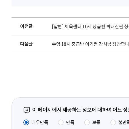
이전글
[답변] 체육센터 10시 상급반 박태신쌤 
다음글
수영 18시 중급반 이기쁨 강사님 칭찬합
이 페이지에서 제공하는 정보에 대하여 어느 
매우만족
만족
보통
불만