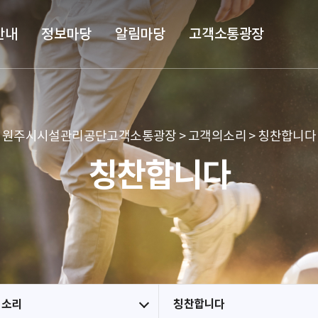
본문 바로가기
메뉴 바로가기
안내
정보마당
알림마당
고객소통광장
원주시시설관리공단고객소통광장 > 고객의소리 > 칭찬합니다
칭찬합니다
의소리
칭찬합니다