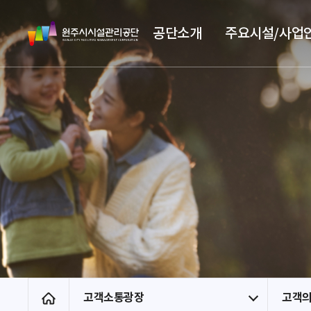
스
원
킵
공단소개
주요시설/사업
주
네
시
비
시
게
설
이
관
션
리
공
단
고객소통광장
고객
홈