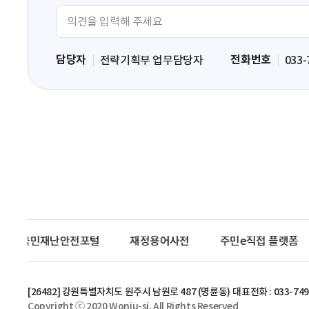
의
견
입
담당자
전화번호
전략기획부 업무담당자
033-
력
영
역
국민재난안전포털
재정용어사전
주민e직접 플랫폼
[26482] 강원특별자치도 원주시 남원로 487 (명륜동)
대표전화 : 033-749
Copyright ⓒ 2020 Wonju-si. All Rights Reserved