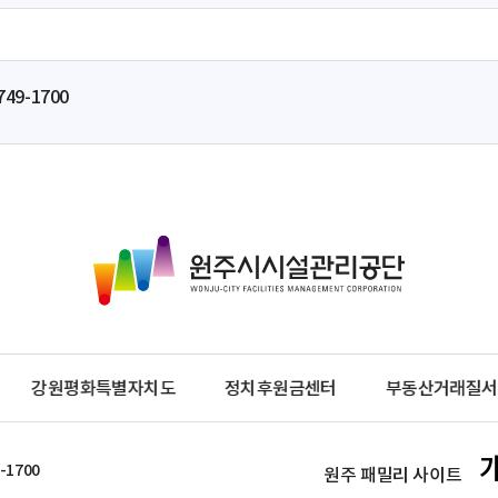
749-1700
원
주
시
시
설
관
강원평화특별자치도
정치후원금센터
부동산거래질서
리
공
단
-1700
원주 패밀리 사이트