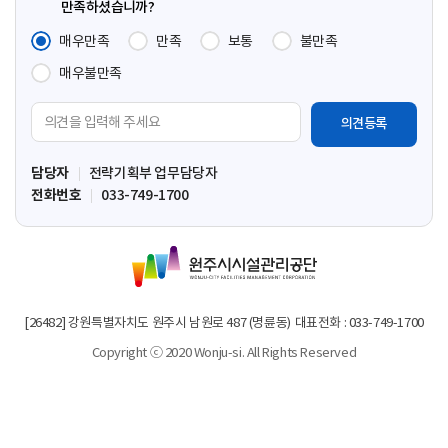
만족하셨습니까?
매우만족
만족
보통
불만족
매우불만족
의
견
입
담당자
전략기획부 업무담당자
력
전화번호
033-749-1700
영
역
원
주
시
시
[26482] 강원특별자치도 원주시 남원로 487 (명륜동)
대표전화 : 033-749-1700
설
Copyright ⓒ 2020 Wonju-si. All Rights Reserved
관
리
공