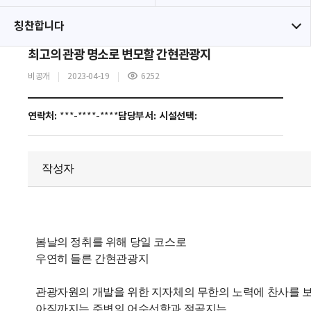
칭찬합니다
최고의 관광 명소로 변모할 간현관광지
비공개
2023-04-19
6252
연락처:
***-****-****
담당부서:
시설선택:
작성자
봄날의 정취를 위해 당일 코스로
우연히 들른 간현관광지
관광자원의 개발을 위한 지자체의 무한의 노력에 찬사를 
아직까지는 주변의 어수선함과 절곡지는