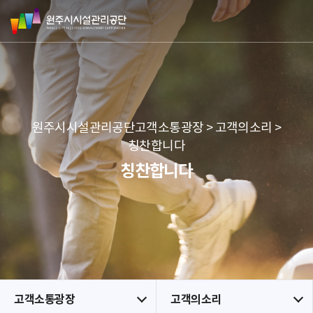
원
스
본문 바로가기
메뉴 바로가기
주
킵
시
네
시
비
설
게
관
이
리
션
공
원주시시설관리공단고객소통광장 > 고객의소리 >
단
칭찬합니다
칭찬합니다
고객소통광장
고객의소리