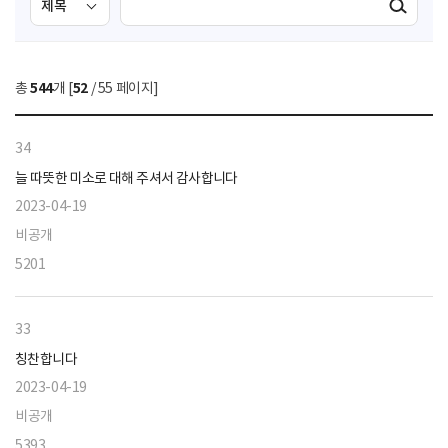
검색실행
색
색
조
영
건
역
총
544
개 [
52
/ 55 페이지]
선
택
34
늘 따뜻한 미소로 대해 주셔서 감사합니다
2023-04-19
비공개
5201
33
칭찬합니다
2023-04-19
비공개
5393