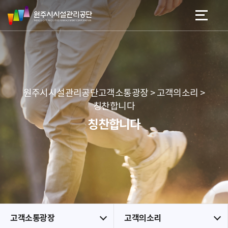
원
스
본문 바로가기
메뉴 바로가기
주
킵
시
네
시
비
설
게
관
이
리
션
공
원주시시설관리공단고객소통광장 > 고객의소리 >
단
칭찬합니다
칭찬합니다
고객소통광장
고객의소리