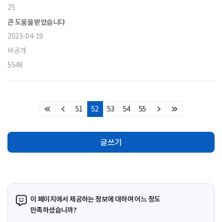
25
큰 도움을 받았습니다
2023-04-19
비공개
5548
51
52
53
54
55
처
이
다
마
음
전
음
지
페
페
페
막
글쓰기
이
이
이
페
지
지
지
이
지
이 페이지에서 제공하는 정보에 대하여 어느 정도
만족하셨습니까?