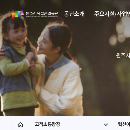
스
원
킵
공단소개
주요시설/사업
주
네
시
비
시
게
설
이
관
션
리
원주시
공
단
고객소통광장
혁신아
홈