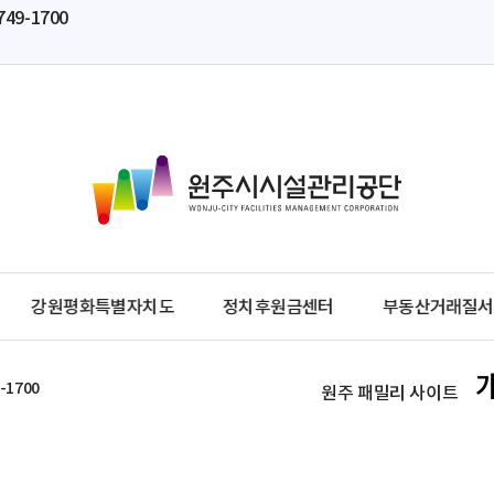
749-1700
원
주
시
시
설
관
강원평화특별자치도
정치후원금센터
부동산거래질서
리
공
단
-1700
원주 패밀리 사이트