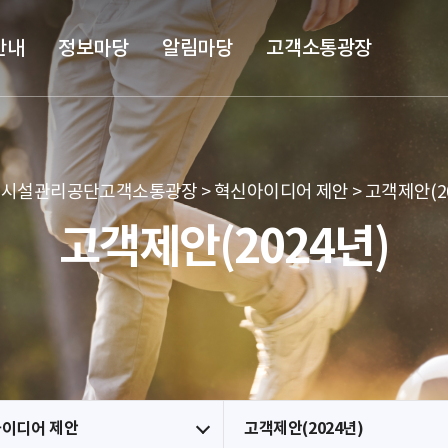
본문 바로가기
메뉴 바로가기
안내
정보마당
알림마당
고객소통광장
시설관리공단고객소통광장 > 혁신아이디어 제안 > 고객제안(20
고객제안(2024년)
이디어 제안
고객제안(2024년)