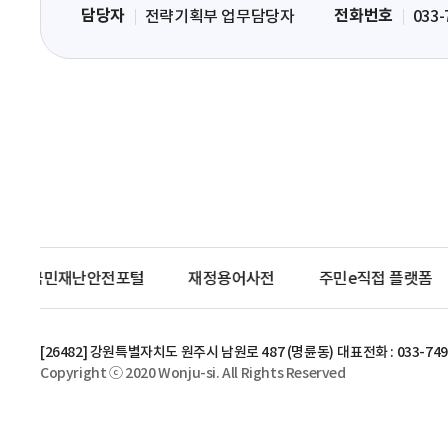
담당자
전화번호
전략기획부 업무담당자
033-
력
영
역
국민재난안전포털
재정용어사전
주민e직접 플랫폼
[26482] 강원특별자치도 원주시 남원로 487 (명륜동)
대표전화 : 033-749
Copyright ⓒ 2020 Wonju-si. All Rights Reserved