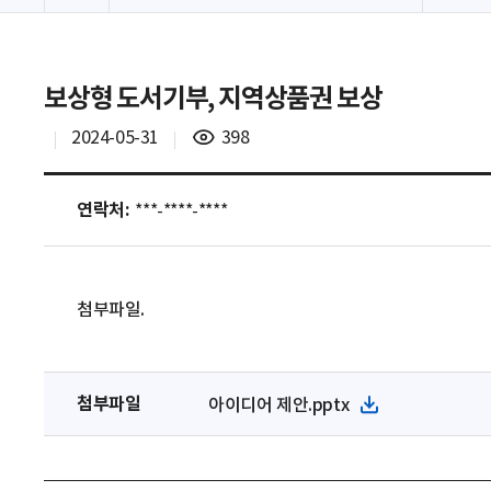
보상형 도서기부, 지역상품권 보상
조
2024-05-31
398
회
수
연락처:
***-****-****
첨부파일.
첨부파일
아이디어 제안.pptx
파
일
다
운