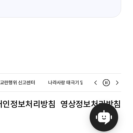
교란행위 신고센터
나라사랑 태극기 달기 운동
천사운동
일시정지
슬
슬
라
라
이
이
개인정보처리방침
영상정보처리방침
드
드
이
다
전
음
보
보