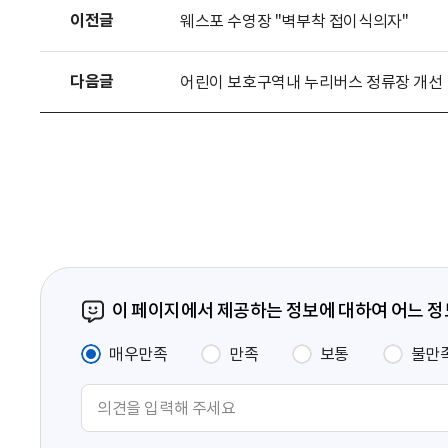
로
이전글
웨스포 수영장 "벽부착 접이식의자"
드
다음글
어린이 보호구역내 누리버스 정류장 개선
이 페이지에서 제공하는 정보에 대하여 어느 
매우만족
만족
보통
불만
의
견
입