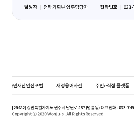
입
담당자
전화번호
전략기획부 업무담당자
033-
력
영
역
국민재난안전포털
재정용어사전
주민e직접 플랫폼
[26482] 강원특별자치도 원주시 남원로 487 (명륜동)
대표전화 : 033-749
Copyright ⓒ 2020 Wonju-si. All Rights Reserved