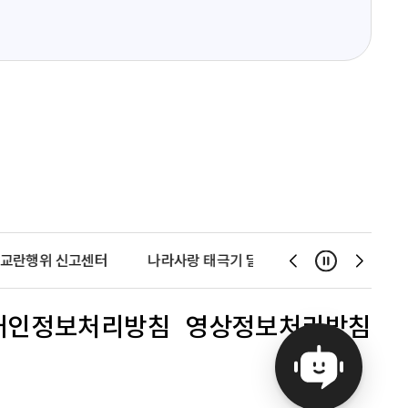
교란행위 신고센터
나라사랑 태극기 달기 운동
천사운동
일시정지
슬
슬
라
라
이
이
개인정보처리방침
영상정보처리방침
드
드
이
다
전
음
보
보