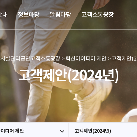
본문 바로가기
메뉴 바로가기
안내
정보마당
알림마당
고객소통광장
시설관리공단고객소통광장 > 혁신아이디어 제안 > 고객제안(20
고객제안(2024년)
이디어 제안
고객제안(2024년)