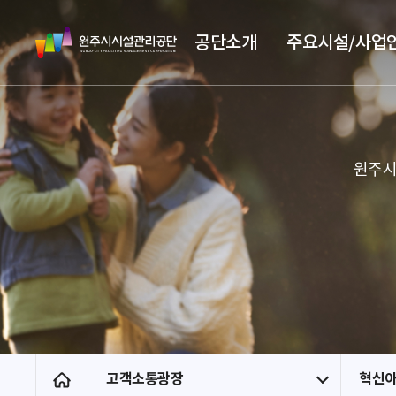
스
원
킵
공단소개
주요시설/사업
주
네
시
비
시
게
설
이
관
션
리
원주시
공
단
고객소통광장
혁신아
홈