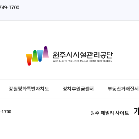
749-1700
원
주
시
시
설
관
강원평화특별자치도
정치후원금센터
부동산거래질서
리
공
단
-1700
원주 패밀리 사이트