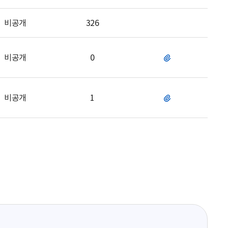
일
비공개
326
비공개
0
파
일
비공개
1
파
일