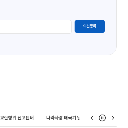
교란행위 신고센터
나라사랑 태극기 달기 운동
천사운동
일시정지
슬
슬
라
라