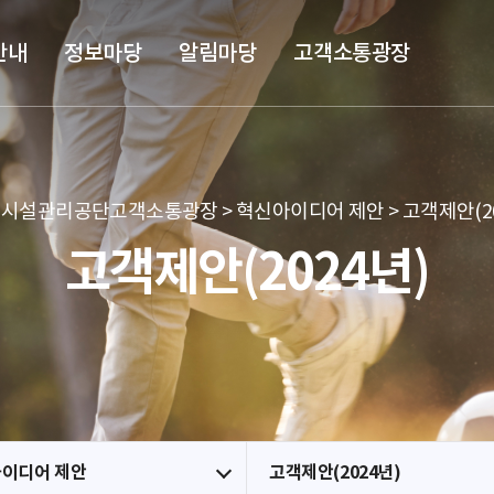
본문 바로가기
메뉴 바로가기
안내
정보마당
알림마당
고객소통광장
시설관리공단고객소통광장 > 혁신아이디어 제안 > 고객제안(20
고객제안(2024년)
이디어 제안
고객제안(2024년)