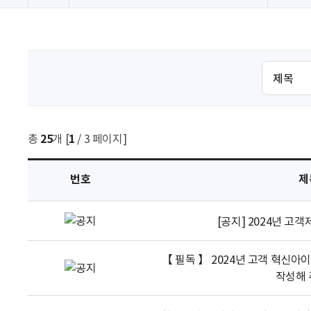
검
색
조
건
선
총
25
개 [
1
/ 3 페이지]
택
번호
제
[공지] 2024년 고
【 필독 】 2024년 고객 혁신아
작성해 