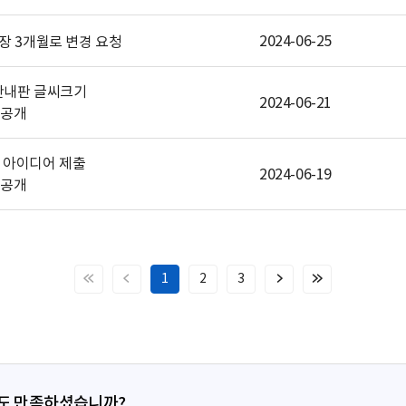
2024-06-25
장 3개월로 변경 요청
안내판 글씨크기
2024-06-21
안 아이디어 제출
2024-06-19
1
2
3
처
이
다
마
음
전
음
지
페
페
페
막
이
이
이
페
지
지
지
이
지
정도 만족하셨습니까?