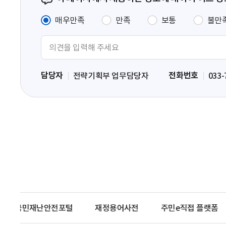
매우만족
만족
보통
불만
의
견
입
담당자
전화번호
전략기획부 업무담당자
033-
력
영
역
국민재난안전포털
재정용어사전
주민e직접 플랫폼