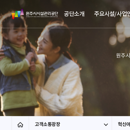
스
원
킵
공단소개
주요시설/사업
주
네
시
비
시
게
설
이
관
션
리
원주시
공
단
고객소통광장
혁신아
홈