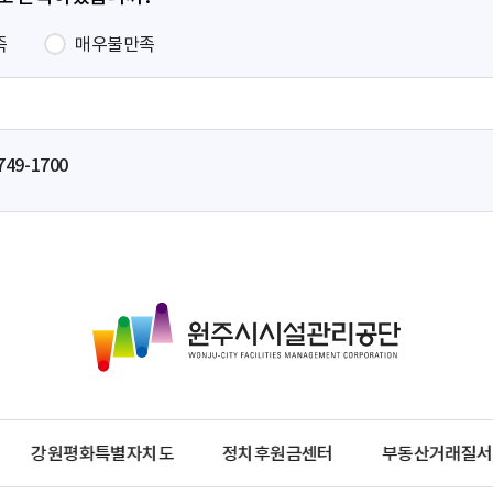
족
매우불만족
749-1700
원
주
시
시
설
관
강원평화특별자치도
정치후원금센터
부동산거래질서
리