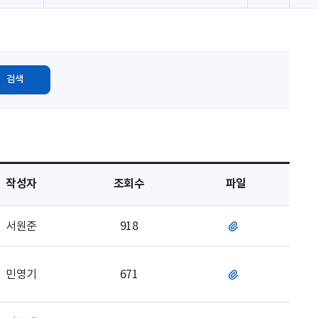
로
고
침
검색
작성자
조회수
파일
서원준
918
파
일
민영기
671
파
일