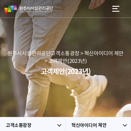
원
스
본문 바로가기
메뉴 바로가기
주
킵
시
네
시
비
설
게
관
이
리
션
공
원주시시설관리공단고객소통광장 > 혁신아이디어 제안
단
> 고객제안(2023년)
고객제안(2023년)
고객소통광장
혁신아이디어 제안