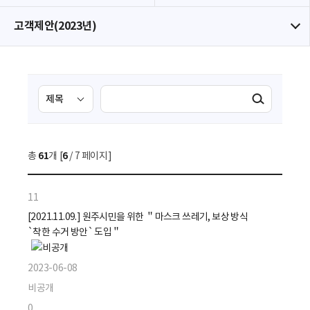
고객제안(2023년)
검
검
검색실행
색
색
조
영
건
역
총
61
개 [
6
/ 7 페이지]
선
택
11
[2021.11.09.] 원주시민을 위한 ＂마스크 쓰레기, 보상 방식
`착한 수거 방안` 도입＂
2023-06-08
비공개
0