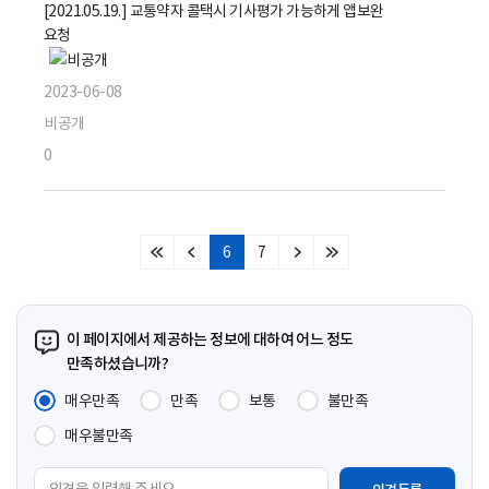
[2021.05.19.] 교통약자 콜택시 기사평가 가능하게 앱보완
요청
2023-06-08
비공개
0
6
7
처
이
다
마
음
전
음
지
페
페
페
막
이
이
이
페
이 페이지에서 제공하는 정보에 대하여 어느 정도
지
지
지
이
만족하셨습니까?
지
매우만족
만족
보통
불만족
매우불만족
의