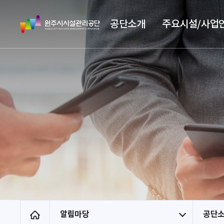
스
원
킵
공단소개
주요시설/사업
주
네
시
비
시
게
설
이
관
션
리
공
단
알림마당
공단
홈