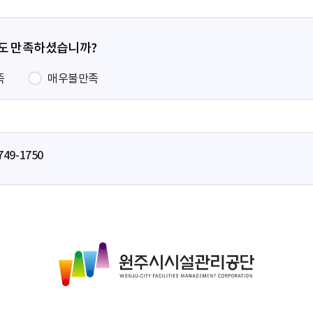
정도 만족하셨습니까?
족
매우불만족
749-1750
원
주
시
시