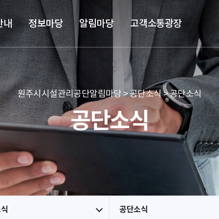
본문 바로가기
메뉴 바로가기
안내
정보마당
알림마당
고객소통광장
원주시시설관리공단알림마당 > 공단소식 > 공단소식
공단소식
소식
공단소식