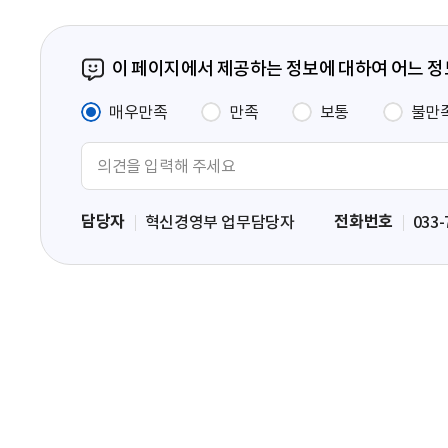
이 페이지에서 제공하는 정보에 대하여 어느 
매우만족
만족
보통
불만
의
견
입
담당자
전화번호
혁신경영부 업무담당자
033-
력
영
역