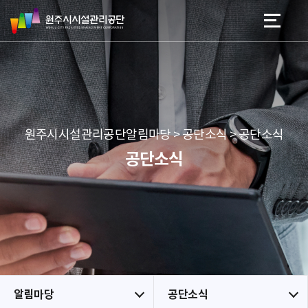
원
스
본문 바로가기
메뉴 바로가기
주
킵
시
네
시
비
설
게
관
이
리
션
공
원주시시설관리공단알림마당 > 공단소식 > 공단소식
단
공단소식
알림마당
공단소식