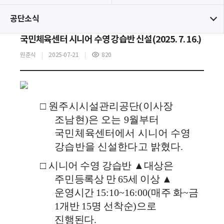
공단소식
국민체육센터 시니어 수영 강습반 신설(2025. 7. 16.)
원춘식
2025-07-21
820
조
회
수
□
원주시시설관리공단
(
이사장
조남현
)
은 오는
9
월부터
국민체육센터에서 시니어 수영
강습반을 신설한다고 밝혔다
.
□
시니어 수영 강습반
▲
대상은
주민등록상 만
65
세 이상
▲
운영시간
15:10~16:00(
매주 화
~
금
1
개반
15
명 선착순
)
으로
진행된다
.