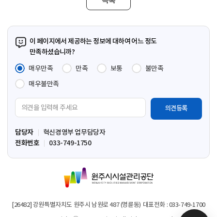
이 페이지에서 제공하는 정보에 대하여 어느 정도
만족하셨습니까?
매우만족
만족
보통
불만족
매우불만족
의
견
입
담당자
혁신경영부 업무담당자
력
전화번호
033-749-1750
영
역
원
주
시
시
[26482] 강원특별자치도 원주시 남원로 487 (명륜동)
대표전화 : 033-749-1700