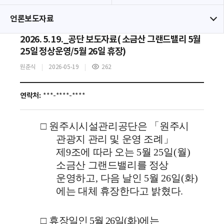
언론보도자료
2026. 5. 19._공단 보도자료( 소금산 그랜드밸리 5월
25일 정상운영/5월 26일 휴장)
원춘식
2026-05-19
262
조
회
수
연락처:
***-****-****
□
원주시시설관리공단은
「
원주시
관광지 관리 및 운영 조례
」
제
9
조에 따라 오는
5
월
25
일
(
월
)
소금산 그랜드밸리를 정상
운영하고
,
다음 날인
5
월
26
일
(
화
)
에는 대체 휴장한다고 밝혔다
.
□
휴장일인
5
월
26
일
(
화
)
에는