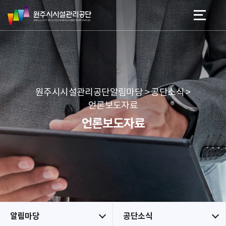
원
스
본문 바로가기
메뉴 바로가기
주
킵
시
네
시
비
설
게
관
이
리
션
공
원주시시설관리공단알림마당 > 공단소식 >
단
언론보도자료
언론보도자료
알림마당
공단소식