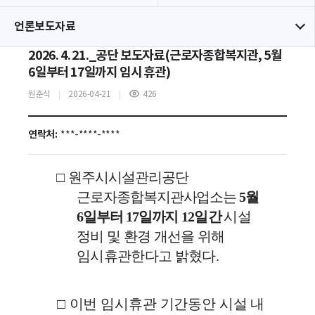
언론보도자료
2026. 4. 21._공단 보도자료(근로자종합복지관, 5월
6일부터 17일까지 임시 휴관)
원춘식
2026-04-21
426
조
회
수
연락처:
***-****-****
□
원주시시설관리공단
근로자종합복지관사업소는
5
월
6
일부터
17
일까지
12
일간
시설
정비 및 환경 개선을 위해
임시휴관한다고 밝혔다
.
□
이번 임시휴관 기간동안 시설 내