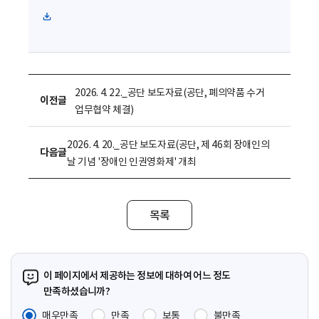
파
일
다
운
로
2026. 4. 22._공단 보도자료(공단, 폐의약품 수거
이전글
드
업무협약 체결)
2026. 4. 20._공단 보도자료(공단, 제 46회 장애인의
다음글
날 기념 '장애인 인권영화제' 개최
목록
이 페이지에서 제공하는 정보에 대하여 어느 정도
만족하셨습니까?
매우만족
만족
보통
불만족