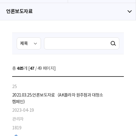
언론보도자료
검
검
검색실행
색
색
조
영
건
역
총
485
개 [
47
/ 49 페이지]
선
택
25
2021.03.25.언론보도자료（AK플라자 원주점과 대청소
캠페인）
2023-04-19
관리자
1819