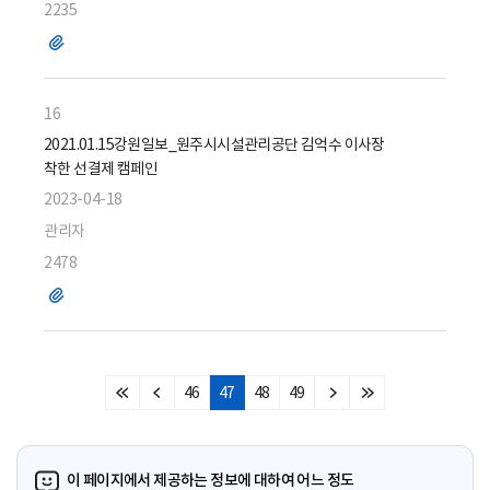
2235
파
일
16
2021.01.15강원일보_원주시시설관리공단 김억수 이사장
착한 선결제 캠페인
2023-04-18
관리자
2478
파
일
46
47
48
49
처
이
다
마
음
전
음
지
페
페
페
막
이
이
이
페
이 페이지에서 제공하는 정보에 대하여 어느 정도