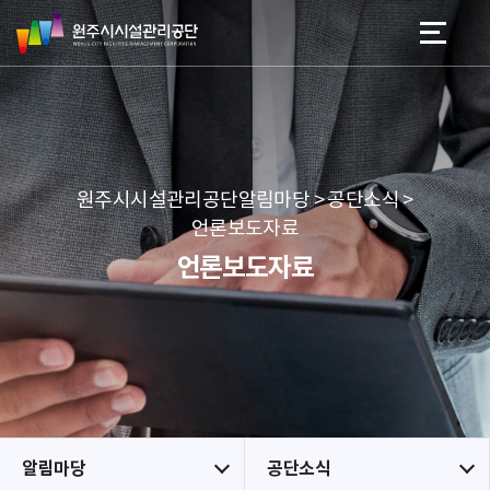
원
스
본문 바로가기
메뉴 바로가기
주
킵
시
네
시
비
설
게
관
이
리
션
공
원주시시설관리공단알림마당 > 공단소식 >
단
언론보도자료
언론보도자료
알림마당
공단소식