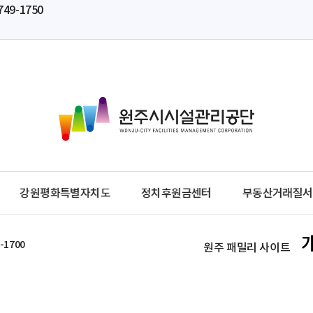
749-1750
원
주
시
시
설
관
강원평화특별자치도
정치후원금센터
부동산거래질서
리
공
단
-1700
원주 패밀리 사이트