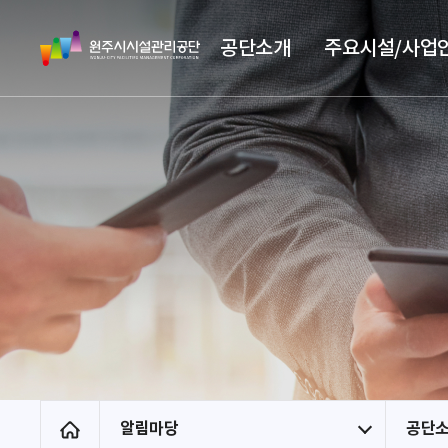
스
원
킵
공단소개
주요시설/사업
주
네
시
비
시
게
설
이
관
션
리
공
단
알림마당
공단
홈