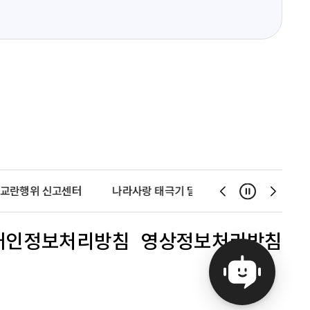
교란행위 신고센터
나라사랑 태극기 달기 운동
천사운동
일시정지
슬
슬
라
라
이
이
개인정보처리방침
영상정보처리방침
드
드
이
다
전
음
보
보