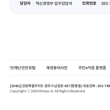
담당자
전화번호
혁신경영부 업무담당자
033-
력
영
역
국민재난안전포털
재정용어사전
주민e직접 플랫폼
[26482] 강원특별자치도 원주시 남원로 487 (명륜동)
대표전화 : 033-749
Copyright ⓒ 2020 Wonju-si. All Rights Reserved