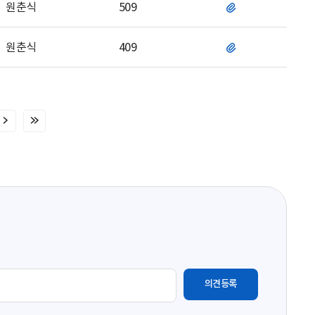
원춘식
509
파
일
원춘식
409
파
일
다
마
음
지
페
막
이
페
지
이
지