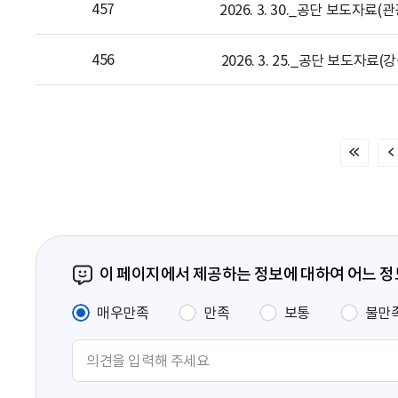
457
2026. 3. 30._공단 보도자료
456
2026. 3. 25._공단 보도자
처
음
페
이
지
이 페이지에서 제공하는 정보에 대하여 어느 
매우만족
만족
보통
불만
의
견
입