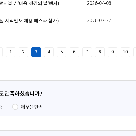
2026-04-08
(관광사업부 '마음 챙김의 날'행사)
2026-03-27
료(강원 지역인재 채용 페스타 참가)
1
2
3
4
5
6
7
8
9
10
이
전
페
이
지
정도 만족하셨습니까?
족
매우불만족