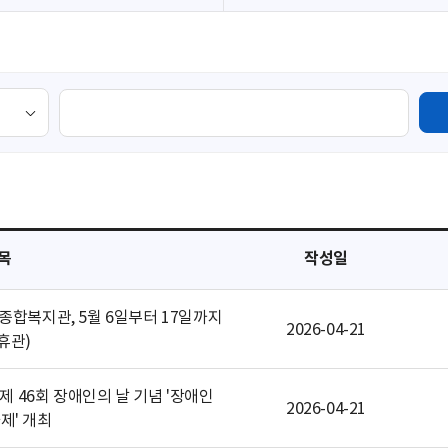
검
색
영
역
목
작성일
로자종합복지관, 5월 6일부터 17일까지
2026-04-21
휴관)
단, 제 46회 장애인의 날 기념 '장애인
2026-04-21
제' 개최