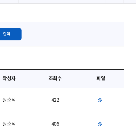
로
고
침
검색
작성자
조회수
파일
원춘식
422
파
일
원춘식
406
파
일