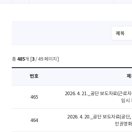
검
색
조
건
선
총
485
개 [
3
/ 49 페이지]
택
번호
제
2026. 4. 21._공단 보도자료(근
465
임시 
2026. 4. 20._공단 보도자료(공
464
인권영화