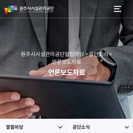
원
스
본문 바로가기
메뉴 바로가기
주
킵
시
네
시
비
설
게
관
이
리
션
공
원주시시설관리공단알림마당 > 공단소식 >
단
언론보도자료
언론보도자료
알림마당
공단소식