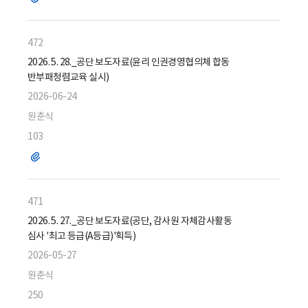
일
472
2026. 5. 28._공단 보도자료(윤리 인권경영협의체 합동
반부패청렴교육 실시)
2026-06-24
원춘식
103
파
일
471
2026. 5. 27._공단 보도자료(공단, 감사원 자체감사활동
심사 '최고 등급(A등급)'획득)
2026-05-27
원춘식
250