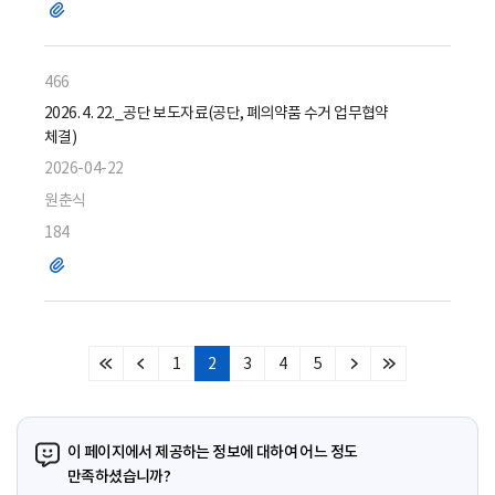
파
일
466
2026. 4. 22._공단 보도자료(공단, 폐의약품 수거 업무협약
체결)
2026-04-22
원춘식
184
파
일
1
2
3
4
5
처
이
다
마
음
전
음
지
페
페
페
막
이
이
이
페
이 페이지에서 제공하는 정보에 대하여 어느 정도
지
지
지
이
만족하셨습니까?