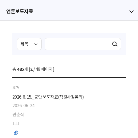
언론보도자료
검
검
검색실행
색
색
조
영
건
역
총
485
개 [
2
/ 49 페이지]
선
택
475
2026. 6. 15._공단 보도자료(직원사칭유의)
2026-06-24
원춘식
111
파