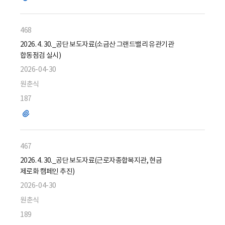
일
468
2026. 4. 30._공단 보도자료(소금산 그랜드밸리 유관기관
합동점검 실시)
2026-04-30
원춘식
187
파
일
467
2026. 4. 30._공단 보도자료(근로자종합복지관, 현금
제로화 캠페인 추진)
2026-04-30
원춘식
189