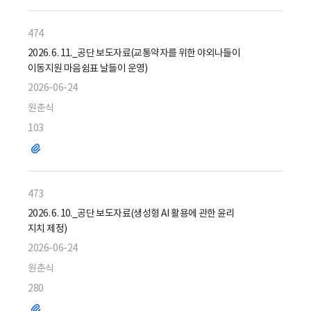
일
474
2026. 6. 11._공단 보도자료(교통약자를 위한 야외나들이
이동지원 마음쉼표 날들이 운영)
2026-06-24
원춘식
103
파
일
473
2026. 6. 10._공단 보도자료(생성형 AI 활용에 관한 윤리
지치 제정)
2026-06-24
원춘식
280
파