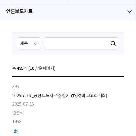
언론보도자료
검
검
검색실행
색
색
조
영
건
역
총
485
개 [
10
/ 49 페이지]
선
택
395
2025. 7. 16._공단 보도자료(상반기 경영성과 보고회 개최)
2025-07-16
원춘식
1458
파