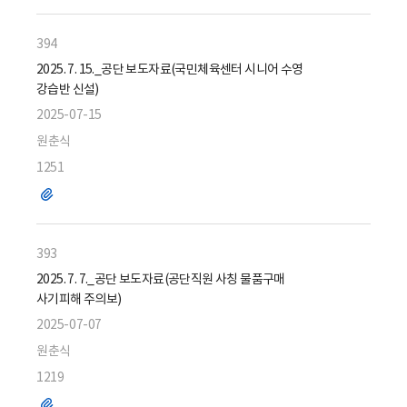
일
394
2025. 7. 15._공단 보도자료(국민체육센터 시니어 수영
강습반 신설)
2025-07-15
원춘식
1251
파
일
393
2025. 7. 7._공단 보도자료(공단직원 사칭 물품구매
사기피해 주의보)
2025-07-07
원춘식
1219
파