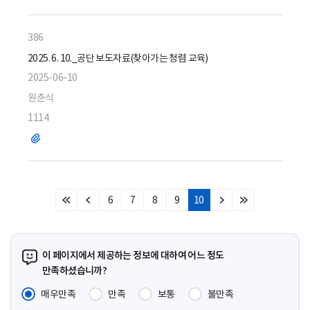
386
2025. 6. 10._공단 보도자료(찾아가는 청렴 교육)
2025-06-10
원춘식
1114
파
일
6
7
8
9
10
처
이
다
마
음
전
음
지
페
페
페
막
이
이
이
페
이 페이지에서 제공하는 정보에 대하여 어느 정도
지
지
지
이
만족하셨습니까?
지
매우만족
만족
보통
불만족