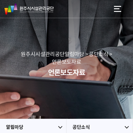
원
스
본문 바로가기
메뉴 바로가기
주
킵
시
네
시
비
설
게
관
이
리
션
공
원주시시설관리공단알림마당 > 공단소식 >
단
언론보도자료
언론보도자료
알림마당
공단소식