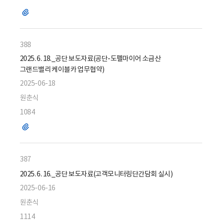
파
일
388
2025. 6. 18._공단 보도자료(공단-도펠마이어 소금산
그랜드밸리 케이블카 업무협약)
2025-06-18
원춘식
1084
파
일
387
2025. 6. 16._공단 보도자료(고객모니터링단간담회 실시)
2025-06-16
원춘식
1114