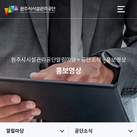
원
스
본문 바로가기
메뉴 바로가기
주
킵
시
네
시
비
설
게
관
이
리
션
공
원주시시설관리공단알림마당 > 공단소식 > 홍보영상
단
홍보영상
알림마당
공단소식