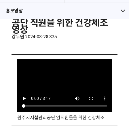
홍보영상
공단 직원을 위한 건강체조
영상
강두원
2024-08-28
조
825
회
수
원주시시설관리공단 임직원들을 위한 건강체조