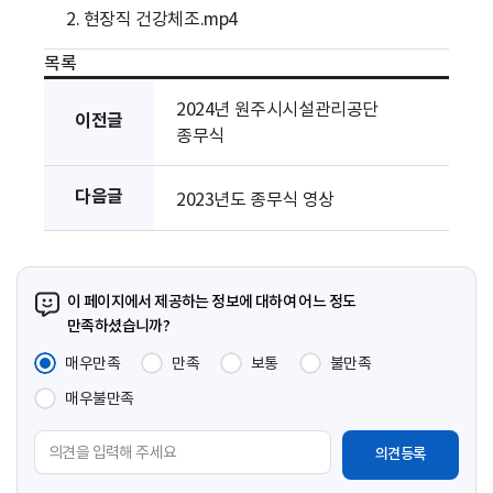
2. 현장직 건강체조.mp4
목록
2024년 원주시시설관리공단
이전글
종무식
다음글
2023년도 종무식 영상
이 페이지에서 제공하는 정보에 대하여 어느 정도
만족하셨습니까?
매우만족
만족
보통
불만족
매우불만족
의
견