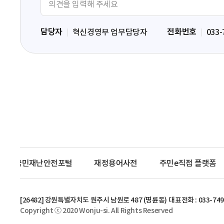
견
입
담당자
전화번호
혁신경영부 업무담당자
033-
력
영
역
국민재난안전포털
재정용어사전
주민e직접 플랫폼
[26482] 강원특별자치도 원주시 남원로 487 (명륜동)
대표전화 : 033-749
Copyright ⓒ 2020 Wonju-si. All Rights Reserved