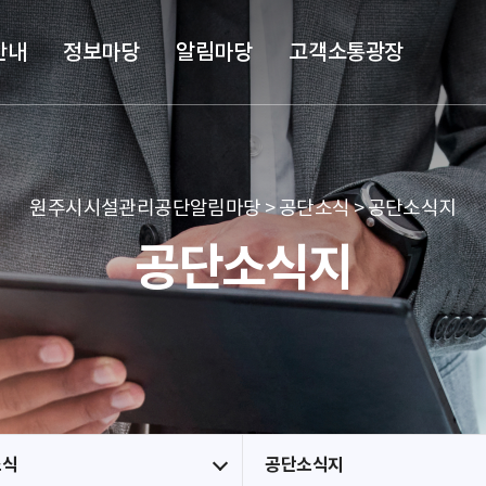
본문 바로가기
메뉴 바로가기
안내
정보마당
알림마당
고객소통광장
원주시시설관리공단알림마당 > 공단소식 > 공단소식지
공단소식지
소식
공단소식지