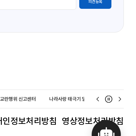
교란행위 신고센터
나라사랑 태극기 달기 운동
천사운동
일시정지
슬
슬
라
라
이
이
개인정보처리방침
영상정보처리방침
드
드
이
다