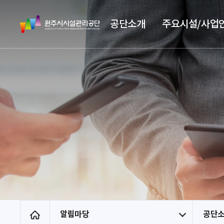
스
원
킵
공단소개
주요시설/사업
주
네
시
비
시
게
설
이
관
션
리
공
단
알림마당
공단
홈