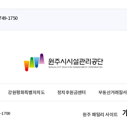
749-1750
원
주
시
시
설
관
강원평화특별자치도
정치후원금센터
부동산거래질서
리
공
단
-1700
원주 패밀리 사이트