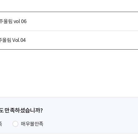
다
운
로
울림 vol 06
드
림 Vol.04
정도 만족하셨습니까?
족
매우불만족