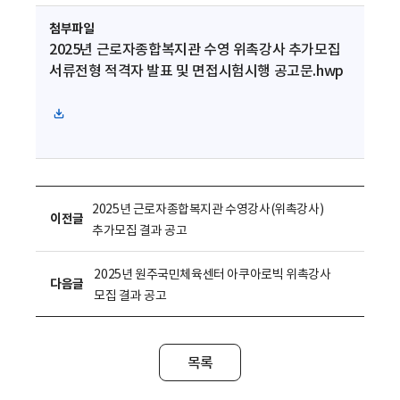
첨부파일
2025년 근로자종합복지관 수영 위촉강사 추가모집
서류전형 적격자 발표 및 면접시험시행 공고문.hwp
파
일
다
운
로
2025년 근로자종합복지관 수영강사(위촉강사)
이전글
드
추가모집 결과 공고
2025년 원주국민체육센터 아쿠아로빅 위촉강사
다음글
모집 결과 공고
목록