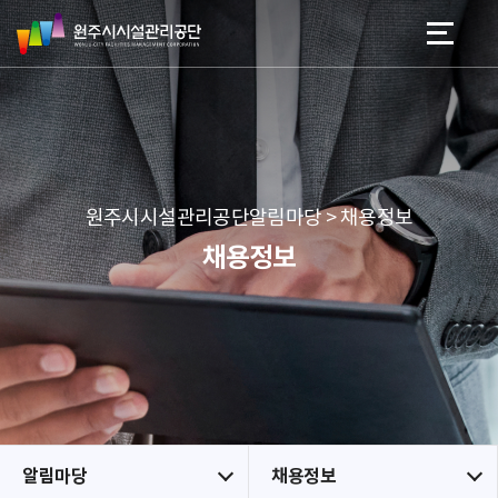
원
스
본문 바로가기
메뉴 바로가기
주
킵
시
네
시
비
설
게
관
이
리
션
공
원주시시설관리공단알림마당 > 채용정보
단
채용정보
알림마당
채용정보