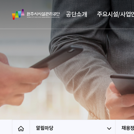
스
원
킵
공단소개
주요시설/사업
주
네
시
비
시
게
설
이
관
션
리
공
단
알림마당
채용
홈