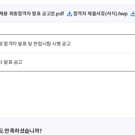
채용 최종합격자 발표 공고문.pdf
합격자 제출서류(서식).hwp
파
파
일
일
다
다
운
운
로
로
형 합격자 발표 및 면접시험 시행 공고
드
드
자 발표 공고
정도 만족하셨습니까?