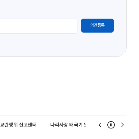
교란행위 신고센터
나라사랑 태극기 달기 운동
천사운동
일시정지
슬
슬
라
라