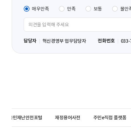
매우만족
만족
보통
불만
의
견
입
담당자
전화번호
혁신경영부 업무담당자
033-
력
영
역
국민재난안전포털
재정용어사전
주민e직접 플랫폼