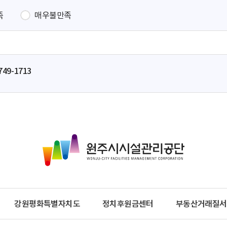
족
매우불만족
749-1713
원
주
시
시
설
관
강원평화특별자치도
정치후원금센터
부동산거래질서
리
공