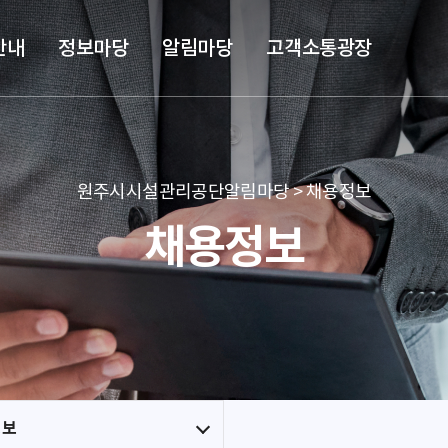
본문 바로가기
메뉴 바로가기
안내
정보마당
알림마당
고객소통광장
원주시시설관리공단알림마당 > 채용정보
채용정보
정보