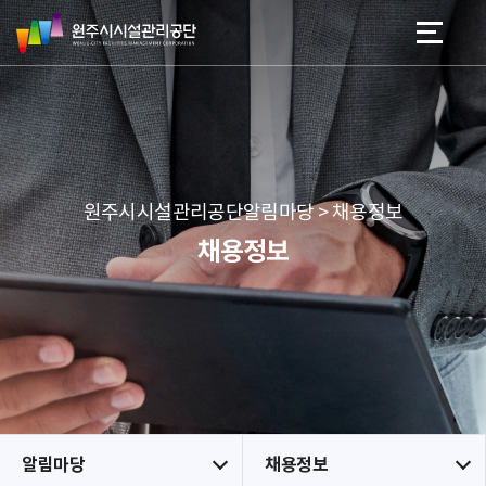
원
스
본문 바로가기
메뉴 바로가기
주
킵
시
네
시
비
설
게
관
이
리
션
공
원주시시설관리공단알림마당 > 채용정보
단
채용정보
알림마당
채용정보