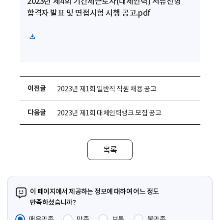
2023년 제4회 기간제근로자(대체인력) 서류전형
합격자 발표 및 면접시험 시행 공고.pdf
파
일
다
운
로
이전글
2023년 제1회 일반직 직원 채용 공고
드
다음글
2023년 제1회 대체인력뱅크 모집 공고
목록
이 페이지에서 제공하는 정보에 대하여 어느 정도
만족하셨습니까?
매우만족
만족
보통
불만족