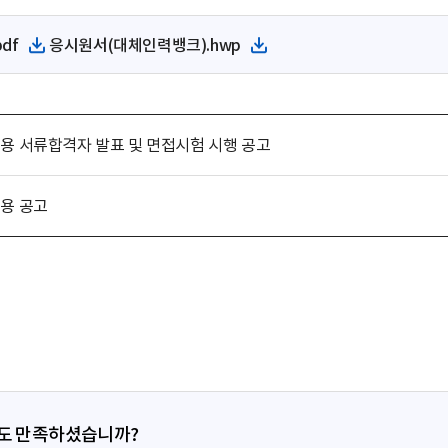
df
응시원서(대체인력뱅크).hwp
파
파
일
일
다
다
운
운
로
로
채용 서류합격자 발표 및 면접시험 시행 공고
드
드
채용 공고
정도 만족하셨습니까?