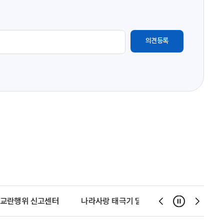
교란행위 신고센터
나라사랑 태극기 달기 운동
천사운동
일시정지
슬
슬
라
라