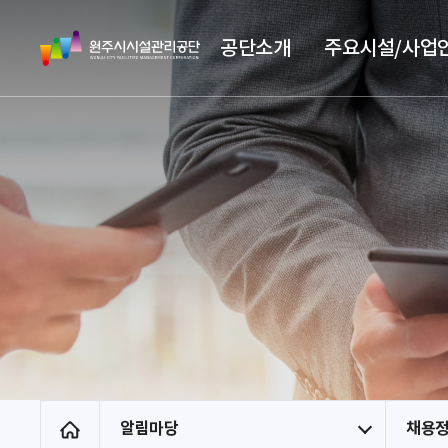
스
원
킵
공단소개
주요시설/사업
주
네
시
비
시
게
설
이
관
션
리
공
단
알림마당
채용
홈