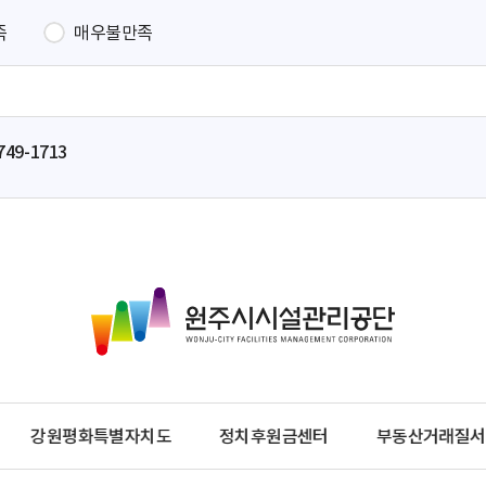
족
매우불만족
749-1713
원
주
시
시
설
관
강원평화특별자치도
정치후원금센터
부동산거래질서
리
공