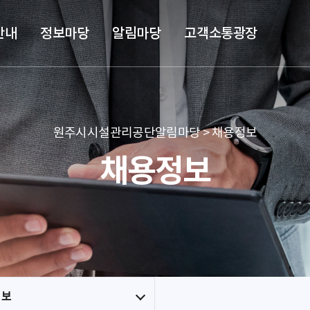
본문 바로가기
메뉴 바로가기
안내
정보마당
알림마당
고객소통광장
원주시시설관리공단알림마당 > 채용정보
채용정보
정보