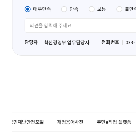
매우만족
만족
보통
불만
의
견
입
담당자
전화번호
혁신경영부 업무담당자
033-
력
영
역
국민재난안전포털
재정용어사전
주민e직접 플랫폼