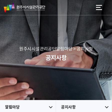
원
스
본문 바로가기
메뉴 바로가기
주
킵
시
네
시
비
설
게
관
이
리
션
공
원주시시설관리공단알림마당 > 공지사항
단
공지사항
알림마당
공지사항