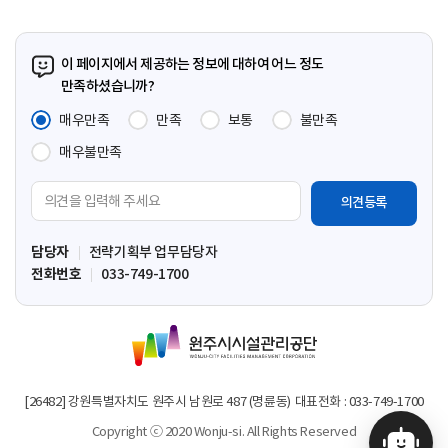
이 페이지에서 제공하는 정보에 대하여 어느 정도
만족하셨습니까?
매우만족
만족
보통
불만족
매우불만족
의
견
입
담당자
전략기획부 업무담당자
력
전화번호
033-749-1700
영
역
원
주
시
시
[26482] 강원특별자치도 원주시 남원로 487 (명륜동)
대표전화 : 033-749-1700
설
Copyright ⓒ 2020 Wonju-si. All Rights Reserved