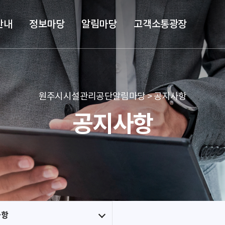
본문 바로가기
메뉴 바로가기
안내
정보마당
알림마당
고객소통광장
원주시시설관리공단알림마당 > 공지사항
공지사항
사항