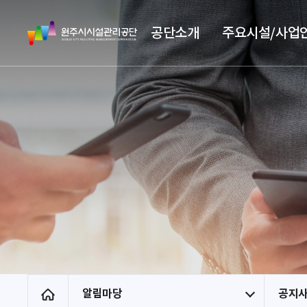
스
원
킵
공단소개
주요시설/사업
주
네
시
비
시
게
설
이
관
션
리
공
단
알림마당
공지
홈