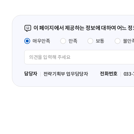
이 페이지에서 제공하는 정보에 대하여 어느 
매우만족
만족
보통
불만
의
견
입
담당자
전화번호
전략기획부 업무담당자
033-
력
영
역