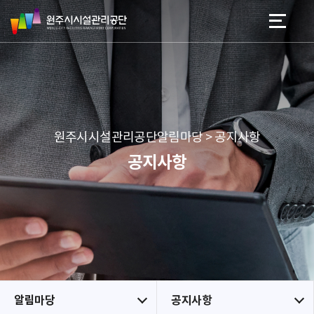
원
스
본문 바로가기
메뉴 바로가기
주
킵
시
네
시
비
설
게
관
이
리
션
공
원주시시설관리공단알림마당 > 공지사항
단
공지사항
알림마당
공지사항