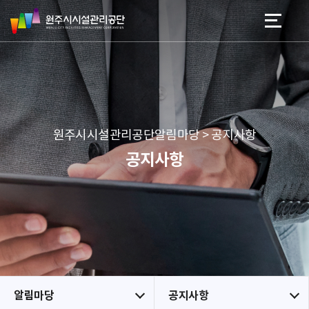
원
스
본문 바로가기
메뉴 바로가기
주
킵
시
네
시
비
설
게
관
이
리
션
공
원주시시설관리공단알림마당 > 공지사항
단
공지사항
알림마당
공지사항