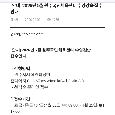
[안내] 2026년 5월 원주국민체육센터 수영강습 접수
안내
이풍재
2026-04-01
1076
조
회
수
연락처:
***-****-****
[
안내
] 2026
년 5
월 원주국민체육센터 수영강습
접수안내

신청방법
- 원주시시설관리공단
홈페이지
(h
ttps://cms.wfmc.kr/web/main.do)
- 선착순 온라인 접수

접수기간
- 초급 /
중급 / 상급: 4
월
22
일
(수
) 09:00 ~ 4월 25
일
(토
)
17:00