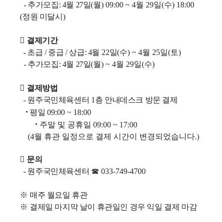
- 추가모집: 4
월 27
일
(월
) 09:00 ~ 4월 29
일
(수
) 18:00
(
정원 미달시
)

결제기간
- 초급 /
중급 / 상급: 4
월
22
일
(수)
~ 4월 25
일
(토
)
- 추가모집: 4
월 27
일
(월
) ~ 4월 29
일
(수
)

결제방법
- 원주국민체육센터
1
층 안내데스크 방문 결제
·
평일
09:00 ~ 18:00
·
주말 및 공휴일
09:00 ~ 17:00
(4월 휴관 일정으로 결제 시간이 변경되었습니다.)

문의
-
원주국민체육센터
☎
033-749-4700
※
매주 월요일 휴관
※
결제일 마지막 날이 휴관일인 경우 익일 결제 마감