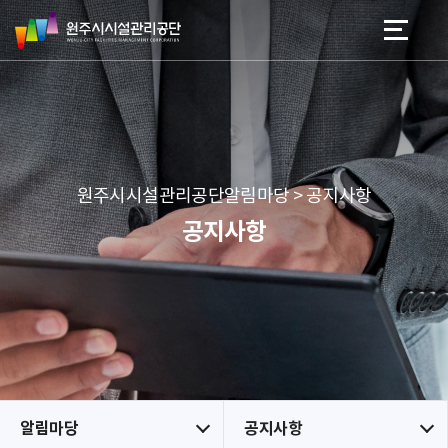
원
스
본문 바로가기
메뉴 바로가기
주
킵
시
네
시
비
설
게
관
이
리
션
공
원주시시설관리공단알림마당 > 공지사항
단
공지사항
알림마당
공지사항