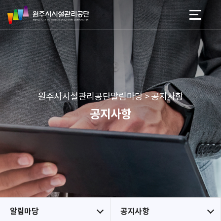
원
스
본문 바로가기
메뉴 바로가기
주
킵
시
네
시
비
설
게
관
이
리
션
공
원주시시설관리공단알림마당 > 공지사항
단
공지사항
알림마당
공지사항