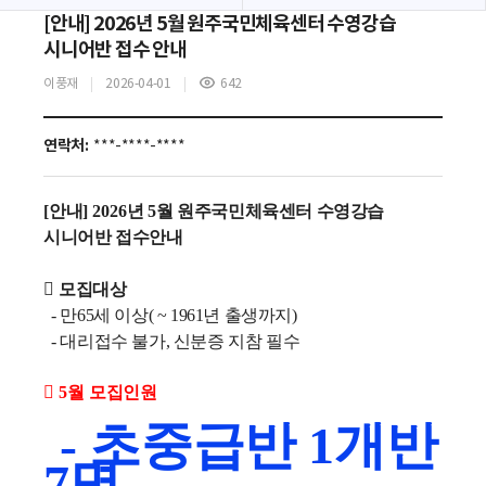
[안내] 2026년 5월 원주국민체육센터 수영강습
시니어반 접수 안내
이풍재
2026-04-01
642
조
회
수
연락처:
***-****-****
[
안내
] 2026
년 5
월 원주국민체육센터 수영강습
시니어반 접수안내

모집대상
- 만65세 이상( ~ 1961년 출생까지)
- 대리접수 불가, 신분증 지참 필수
 5월
모집인원
- 초중급반 1개반
7명