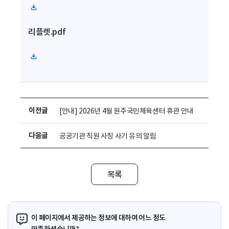
파
일
리플렛.pdf
다
운
로
파
드
일
다
운
로
이전글
[안내] 2026년 4월 원주국민체육센터 휴관 안내
드
다음글
공공기관 직원 사칭 사기 유의 알림
목록
이 페이지에서 제공하는 정보에 대하여 어느 정도