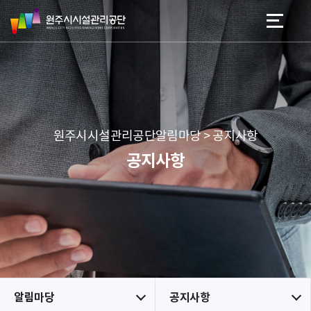
원
스
본문 바로가기
메뉴 바로가기
주
킵
시
네
시
비
설
게
관
이
리
션
공
원주시시설관리공단알림마당 > 공지사항
단
공지사항
알림마당
공지사항