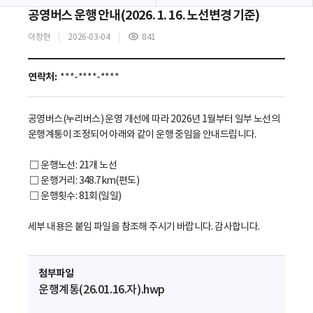
공영버스 운행 안내(2026. 1. 16. 노선변경 기준)
이창현
2026-03-04
841
조
회
수
연락처:
***-****-****
공영버스(누리버스) 운영 개선에 따라 2026년 1월부터 일부 노선의
운행계통이 조정되어 아래와 같이 운행 중임을 안내드립니다.
□ 운행노선: 21개 노선
□ 운행거리: 348.7km(편도)
□ 운행횟수: 81회(일일)
세부 내용은 붙임 파일을 참조해 주시기 바랍니다. 감사합니다.
첨부파일
운행계통(26.01.16.자).hwp