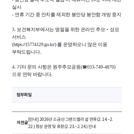
실시
-
연휴 기간 중 안치를 제외한 봉안당 봉안함 개방 중지
3.
보건복지부에서는 명절을 위한 온라인 추모
‧
성묘
서비스
(
https://15774129.go.kr/
)
를 운영하오니 많은 이용
부탁드립니다
.
4.
기타 문의 사항은 원주추모공원
(
☎
033-749-4870)
으로 연락 바랍니다
.
첨부파일
[안내] 2026년 소금산 그랜드밸리 설 연휴(2. 14.~2.
이전글
22.) 정상 운영 및 휴장(2. 23.~2. 24.) 안내