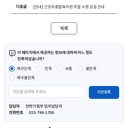
다음글
[안내] 근로자종합복지관 주말 수영 강습 안내
목록
이 페이지에서 제공하는 정보에 대하여 어느 정도
만족하셨습니까?
매우만족
만족
보통
불만족
매우불만족
의
견
입
담당자
전략기획부 업무담당자
력
전화번호
033-749-1700
영
역