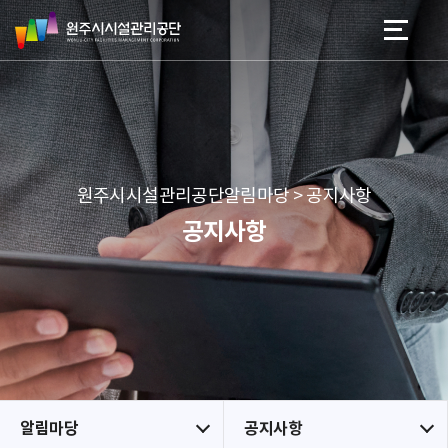
원
스
본문 바로가기
메뉴 바로가기
주
킵
시
네
시
비
설
게
관
이
리
션
공
원주시시설관리공단알림마당 > 공지사항
단
공지사항
알림마당
공지사항