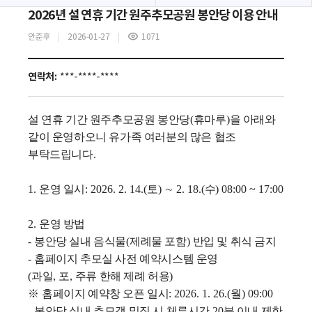
2026년 설 연휴 기간 원주추모공원 봉안당 이용 안내
안준후
2026-01-27
1071
조
회
수
연락처:
***-****-****
설 연휴 기간 원주추모공원 봉안당
(
휴마루
)
을 아래와
같이 운영하오니 유가족 여러분의 많은 협조
부탁드립니다
.
1.
운영 일시
: 2026. 2. 14.(
토
)
∼ 2
. 18.(
수
) 08:00
~
17:00
2.
운영 방법
-
봉안당 실내 음식물
(
제례물 포함
)
반입 및 취식 금지
-
홈페이지 추모실 사전 예약시스템 운영
(
과일
,
포
,
주류 한해 제례 허용
)
※
홈페이지 예약창 오픈 일시
: 2026. 1. 26.(
월
) 09:00
-
봉안당 실내 추모객 밀집 시 체류시간
20
분 이내 제한