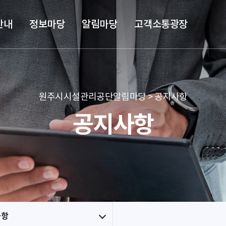
본문 바로가기
메뉴 바로가기
안내
정보마당
알림마당
고객소통광장
원주시시설관리공단알림마당 > 공지사항
공지사항
사항