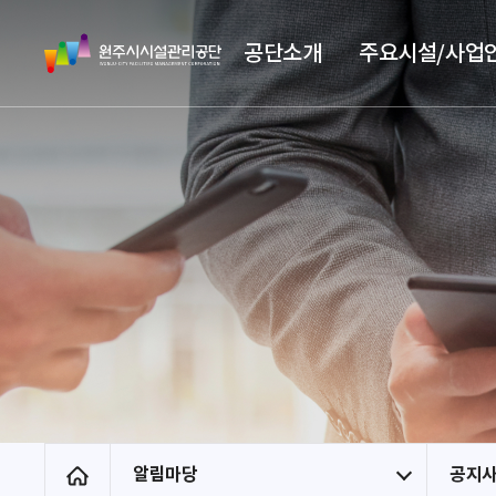
스
원
킵
공단소개
주요시설/사업
주
네
시
비
시
게
설
이
관
션
리
공
단
알림마당
공지
홈