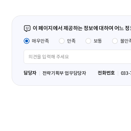
이 페이지에서 제공하는 정보에 대하여 어느 
매우만족
만족
보통
불만
의
견
입
담당자
전화번호
전략기획부 업무담당자
033-
력
영
역