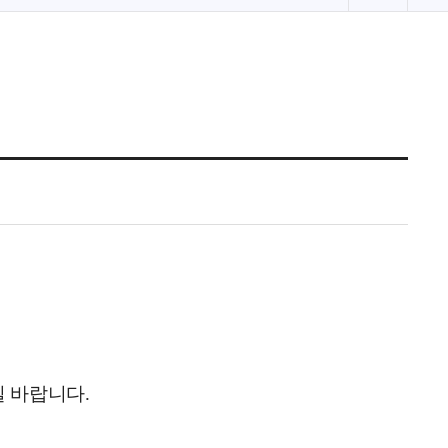
로
고
침
길 바랍니다
.