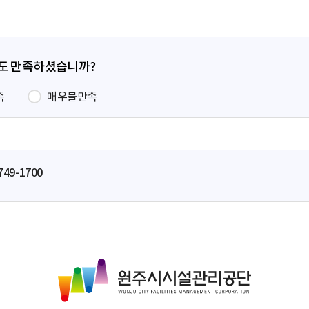
정도 만족하셨습니까?
족
매우불만족
749-1700
원
주
시