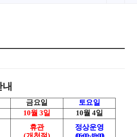
로
고
침
안내
금요일
토요일
10
월
3
일
10
월
4
일
휴관
정상운영
(
개천절
)
(06:00~ 18:00)