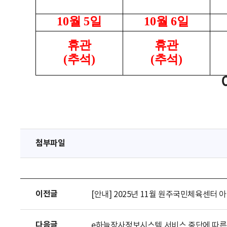
10
월
5
일
10
월
6
일
휴관
휴관
(
추석
)
(
추석
)
첨부파일
이전글
[안내] 2025년 11월 원주국민체육센터 
다음글
e하늘장사정보시스템 서비스 중단에 따른