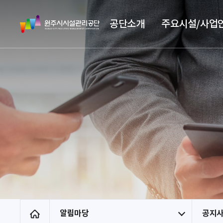
스
원
킵
공단소개
주요시설/사업
주
네
시
비
시
게
설
이
관
션
리
공
단
알림마당
공지
홈