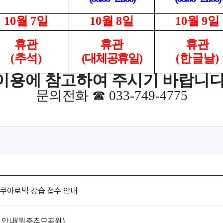
10
월
7
일
10
월
8
일
10
월
9
일
휴관
휴관
휴관
(
추석
)
(
대체공휴일
)
(
한글날
)
이용에 참고하여 주시기 바랍니
문의전화
☎
033-749-4775
아쿠아로빅 강습 접수 안내
 안내(원주추모공원)