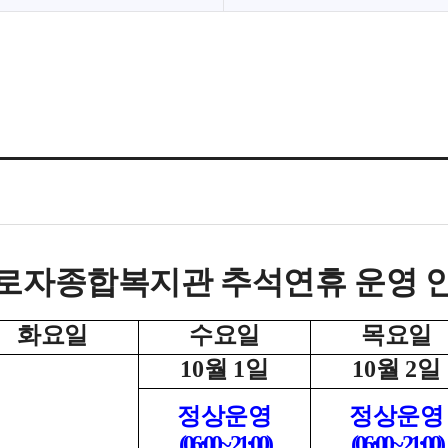
로자종합복지관 추석연휴 운영 
화요일
수요일
목요일
10
월
1
일
10
월
2
일
정상운영
정상운영
(06:00~ 21:00)
(06:00~ 21:00)