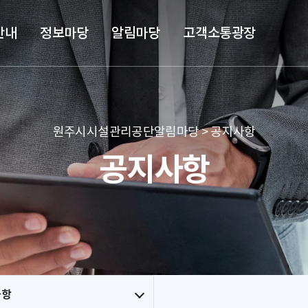
본문 바로가기
메뉴 바로가기
안내
정보마당
알림마당
고객소통광장
원주시시설관리공단알림마당 > 공지사항
공지사항
사항