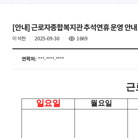
[안내] 근로자종합복지관 추석연휴 운영 안내
조
이석현
2025-09-30
1669
회
수
연락처:
***-****-****
근
일요일
월요일