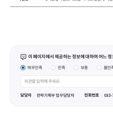
이 페이지에서 제공하는 정보에 대하여 어느 
매우만족
만족
보통
불만
의
견
입
담당자
전화번호
전략기획부 업무담당자
033-
력
영
역