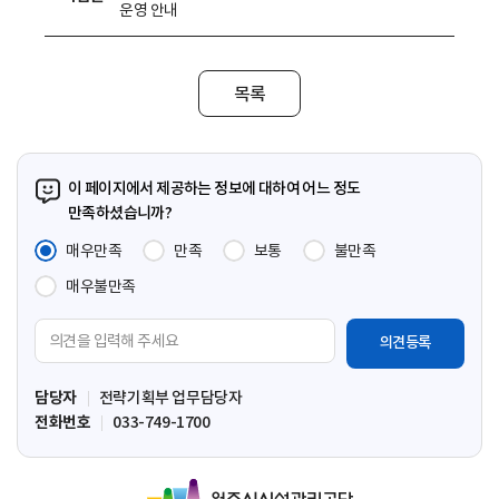
운영 안내
목록
이 페이지에서 제공하는 정보에 대하여 어느 정도
만족하셨습니까?
매우만족
만족
보통
불만족
매우불만족
의
견
입
담당자
전략기획부 업무담당자
력
전화번호
033-749-1700
영
역
원