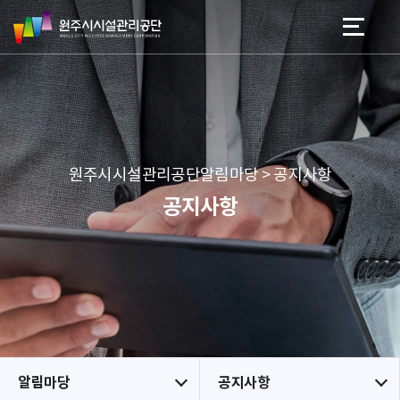
원
스
본문 바로가기
메뉴 바로가기
주
킵
시
네
시
비
설
게
관
이
리
션
공
원주시시설관리공단알림마당 > 공지사항
단
공지사항
알림마당
공지사항