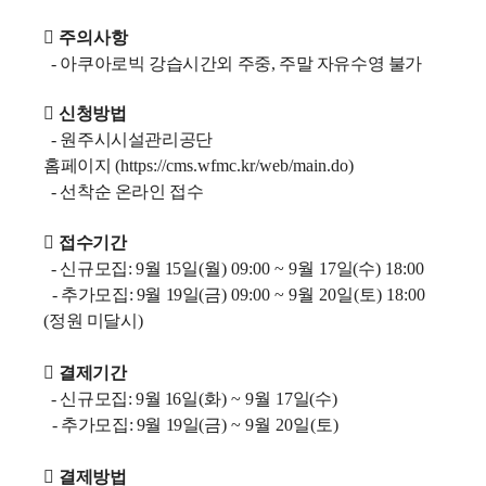
 주의사항
- 아쿠아로빅 강습시간외 주중, 주말 자유수영 불가

신청방법
- 원주시시설관리공단
홈페이지
(h
ttps://cms.wfmc.kr/web/main.do)
- 선착순 온라인 접수

접수기간
- 신규모집
: 9
월 15
일
(월
) 09:00 ~ 9월 17
일
(수
) 18:00
- 추가모집: 9
월 19
일
(금
) 09:00 ~ 9월 20
일
(토
) 18:00
(
정원 미달시
)

결제기간
- 신규모집
: 9
월 16
일
(화)
~ 9월 17
일
(수
)
- 추가모집: 9
월 19
일
(금
) ~ 9월 20
일
(토
)

결제방법