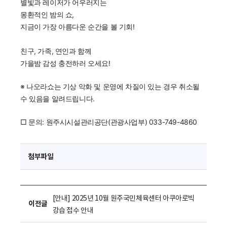
별빛과 레이저가 어우러지는
몽환적인 밤의 쇼,
지금이 가장 아름다운 순간을 볼 기회!
친구, 가족, 연인과 함께
가을밤 감성 충전하러 오세요!
※ 나오라쇼는 기상 악화 및 운영에 차질이 있는 경우 취소될
수 있음을 알려드립니다.
□ 문의: 원주시시설관리공단(관광사업부) 033-749-4860
첨부파일
[안내] 2025년 10월 원주국민체육센터 아쿠아로빅
이전글
강습 접수 안내