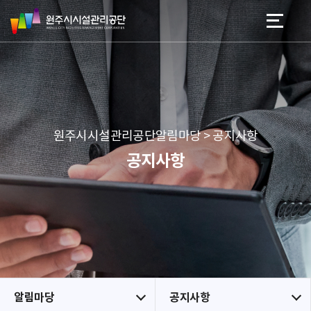
원
스
본문 바로가기
메뉴 바로가기
주
킵
시
네
시
비
설
게
관
이
리
션
공
원주시시설관리공단알림마당 > 공지사항
단
공지사항
알림마당
공지사항