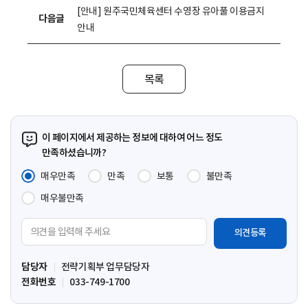
[안내] 원주국민체육센터 수영장 유아풀 이용금지
다음글
안내
목록
이 페이지에서 제공하는 정보에 대하여 어느 정도
만족하셨습니까?
매우만족
만족
보통
불만족
매우불만족
의
견
입
담당자
전략기획부 업무담당자
력
전화번호
033-749-1700
영