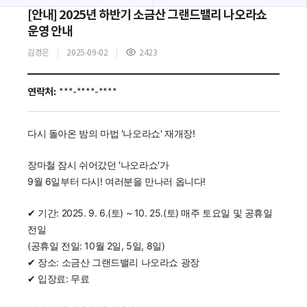
[안내] 2025년 하반기 소금산 그랜드밸리 나오라쇼
운영 안내
김경은
2025-09-02
2423
조
회
수
연락처:
***-****-****
다시 돌아온 밤의 마법
'나오라쇼' 재개장!
장마철 잠시 쉬어갔던 '나오라쇼'가
9월 6일부터 다시!
여러분을 만나러 옵니다!
✔ 기간: 2025. 9. 6.(토) ~ 10. 25.(토) 매주 토요일 및 공휴일
전일
(공휴일 전일: 10월 2일, 5일, 8일)
✔
장소: 소금산 그랜드밸리 나오라쇼 광장
✔
입장료: 무료