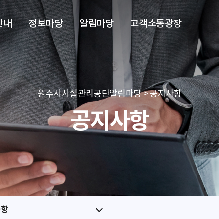
본문 바로가기
메뉴 바로가기
안내
정보마당
알림마당
고객소통광장
원주시시설관리공단알림마당 > 공지사항
공지사항
사항