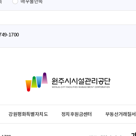
족
매우불만족
749-1700
원
주
시
시
설
관
강원평화특별자치도
정치후원금센터
부동산거래질서
리
공
단