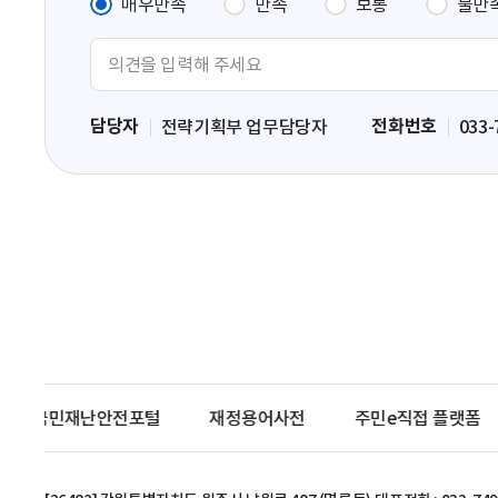
매우만족
만족
보통
불만
의
견
입
담당자
전화번호
전략기획부 업무담당자
033-
력
영
역
국민재난안전포털
재정용어사전
주민e직접 플랫폼