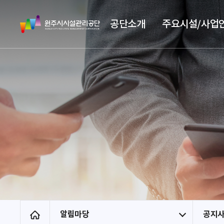
스
원
킵
공단소개
주요시설/사업
주
네
시
비
시
게
설
이
관
션
리
공
단
알림마당
공지
홈