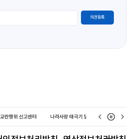
교란행위 신고센터
나라사랑 태극기 달기 운동
천사운동
일시정지
슬
슬
라
라
이
이