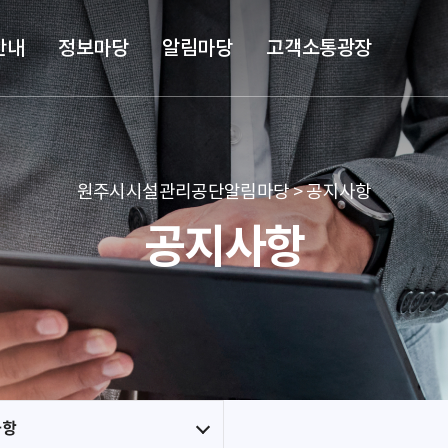
본문 바로가기
메뉴 바로가기
안내
정보마당
알림마당
고객소통광장
원주시시설관리공단알림마당 > 공지사항
공지사항
사항