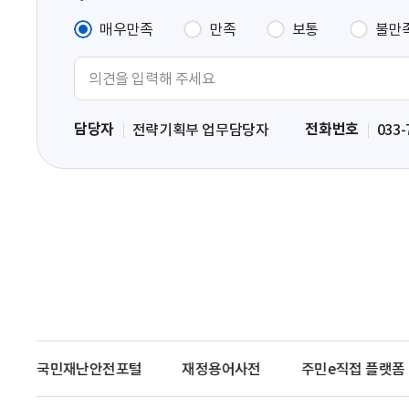
매우만족
만족
보통
불만
의
견
입
담당자
전화번호
전략기획부 업무담당자
033-
력
영
역
국민재난안전포털
재정용어사전
주민e직접 플랫폼