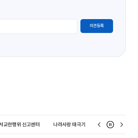
서교란행위 신고센터
나라사랑 태극기 달기 운동
천사운동
일시정지
슬
슬
라
라