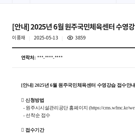
[안내] 2025년 6월 원주국민체육센터 수영
조
이풍재
2025-05-13
3859
회
수
연락처:
***-****-****
[
안내
] 2025
년 6
월 원주국민체육센터 수영강습 접수안

신청방법
- 원주시시설관리공단 홈페이지
(h
ttps://cms.wfmc.kr/w
- 선착순 접수

접수기간