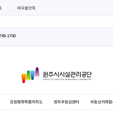
족
매우불만족
749-1700
원
주
시
시
설
관
강원평화특별자치도
정치후원금센터
부동산거래질
리
공