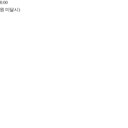
18:00
원 미달시
)