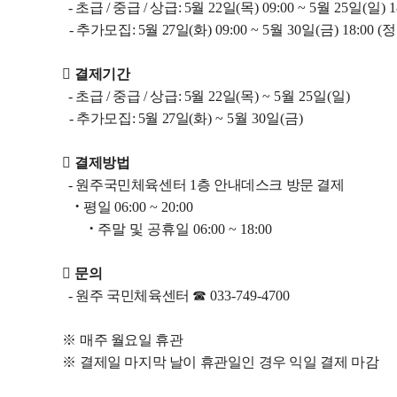
- 초급 /
중급 / 상급: 5
월
22
일
(목
) 09:00 ~ 5월 25
일
(일
) 
- 추가모집: 5
월 27
일
(화
) 09:00 ~ 5월 30
일
(금
) 18:00 (
정

결제기간
- 초급 /
중급 / 상급: 5
월
22
일
(목)
~ 5월 25
일
(일
)
- 추가모집: 5
월 27
일
(화
) ~ 5월 30
일
(금
)

결제방법
- 원주국민체육센터
1
층 안내데스크 방문 결제
·
평일
06:00 ~ 20:00
·
주말 및 공휴일
06:00 ~ 18:00

문의
-
원주 국민체육센터
☎
033-749-4700
※
매주 월요일 휴관
※
결제일 마지막 날이 휴관일인 경우 익일 결제 마감