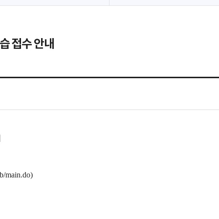
강습 접수 안내
내
eb/main.do)