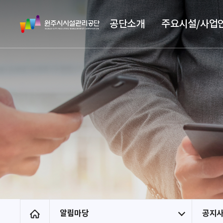
스
원
킵
공단소개
주요시설/사업
주
네
시
비
시
게
설
이
관
션
리
공
단
알림마당
공지
홈