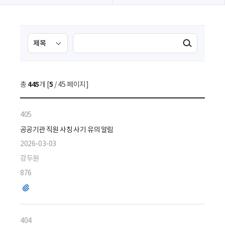
검
검
검색실행
색
색
조
영
건
역
총
445
개 [
5
/ 45 페이지]
선
택
405
공공기관 직원 사칭 사기 유의 알림
2026-03-03
강두원
876
파
일
404