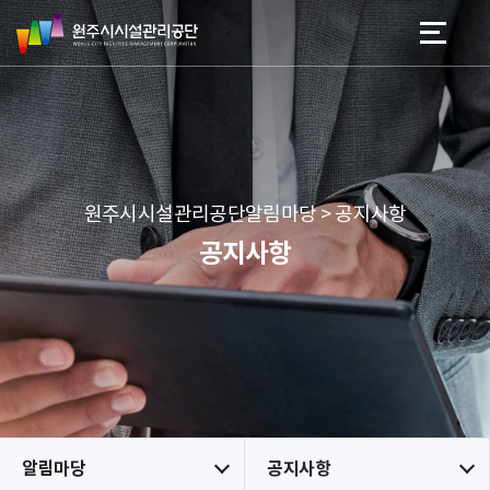
원
스
본문 바로가기
메뉴 바로가기
주
킵
시
네
시
비
설
게
관
이
리
션
공
원주시시설관리공단알림마당 > 공지사항
단
공지사항
알림마당
공지사항