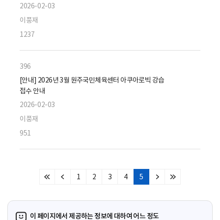
2026-02-03
이풍재
1237
396
[안내] 2026년 3월 원주국민체육센터 아쿠아로빅 강습
접수 안내
2026-02-03
이풍재
951
1
2
3
4
5
처
이
다
마
음
전
음
지
페
페
페
막
이
이
이
페
이 페이지에서 제공하는 정보에 대하여 어느 정도