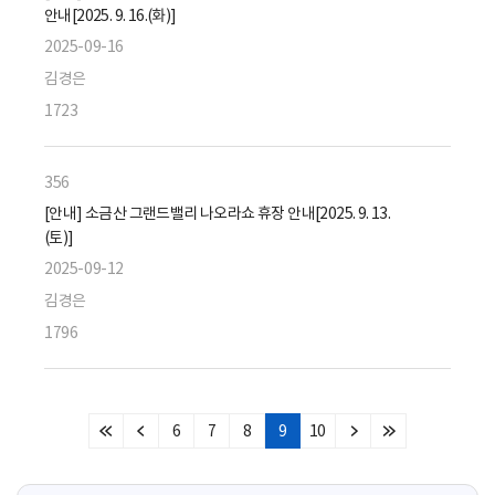
안내[2025. 9. 16.(화)]
2025-09-16
김경은
1723
356
[안내] 소금산 그랜드밸리 나오라쇼 휴장 안내[2025. 9. 13.
(토)]
2025-09-12
김경은
1796
6
7
8
9
10
처
이
다
마
음
전
음
지
페
페
페
막