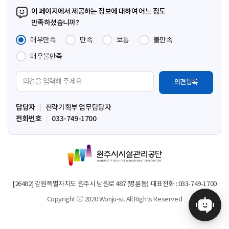
이
이
이
페
이 페이지에서 제공하는 정보에 대하여 어느 정도
지
지
지
이
만족하셨습니까?
지
매우만족
만족
보통
불만족
매우불만족
의
견
입
담당자
전략기획부 업무담당자
력
전화번호
033-749-1700
영
역
원
주
시
시
[26482] 강원특별자치도 원주시 남원로 487 (명륜동)
대표전화 : 033-749-1700
설
Copyright ⓒ 2020 Wonju-si. All Rights Reserved
관
리