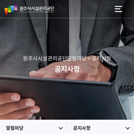
원
스
본문 바로가기
메뉴 바로가기
주
킵
시
네
시
비
설
게
관
이
리
션
공
원주시시설관리공단알림마당 > 공지사항
단
공지사항
알림마당
공지사항