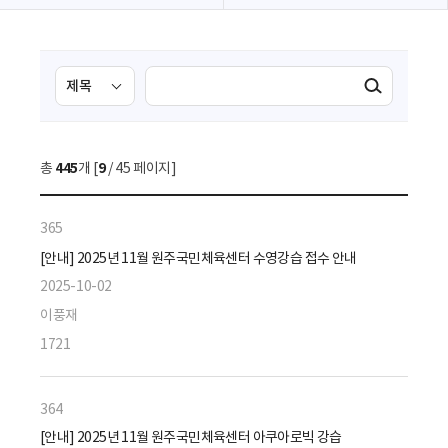
검
검
검색실행
색
색
조
영
건
역
총
445
개 [
9
/ 45 페이지]
선
택
365
[안내] 2025년 11월 원주국민체육센터 수영강습 접수 안내
2025-10-02
이풍재
1721
364
[안내] 2025년 11월 원주국민체육센터 아쿠아로빅 강습