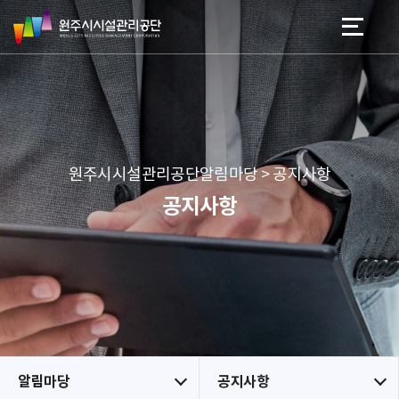
원
스
본문 바로가기
메뉴 바로가기
주
킵
시
네
시
비
설
게
관
이
리
션
공
원주시시설관리공단알림마당 > 공지사항
단
공지사항
알림마당
공지사항