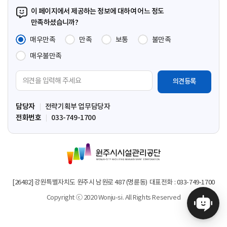
이
이
이
페
이 페이지에서 제공하는 정보에 대하여 어느 정도
지
지
지
이
만족하셨습니까?
지
매우만족
만족
보통
불만족
매우불만족
의
견
입
담당자
전략기획부 업무담당자
력
전화번호
033-749-1700
영
역
원
주
시
시
[26482] 강원특별자치도 원주시 남원로 487 (명륜동)
대표전화 : 033-749-1700
설
Copyright ⓒ 2020 Wonju-si. All Rights Reserved
관
리