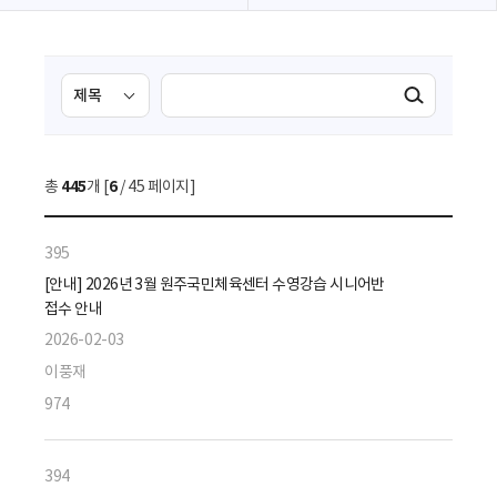
검
검
검색실행
색
색
조
영
건
역
총
445
개 [
6
/ 45 페이지]
선
택
395
[안내] 2026년 3월 원주국민체육센터 수영강습 시니어반
접수 안내
2026-02-03
이풍재
974
394