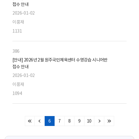
접수 안내
2026-01-02
이풍재
1131
386
[안내] 2026년 2월 원주국민체육센터 수영강습 시니어반
접수 안내
2026-01-02
이풍재
1094
6
7
8
9
10
처
이
다
마
음
전
음
지
페
페
페
막