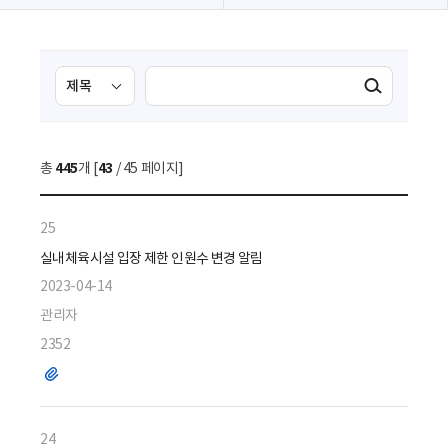
검
검
검색실행
색
색
조
영
건
역
총
445
개 [
43
/ 45 페이지]
선
택
25
실내체육시설 입장 제한 인원수 변경 알림
2023-04-14
관리자
2352
파
일
24