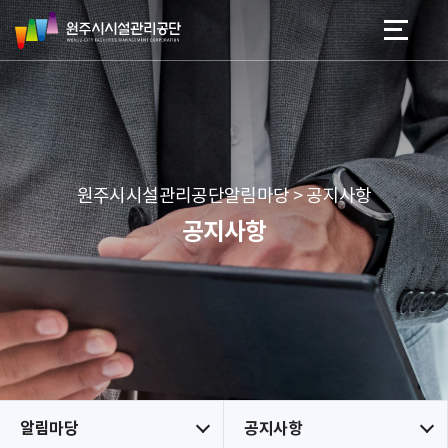
원
스
본문 바로가기
메뉴 바로가기
주
킵
시
네
시
비
설
게
관
이
리
션
공
원주시시설관리공단알림마당 > 공지사항
단
공지사항
알림마당
공지사항