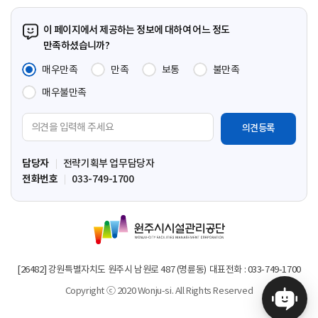
페
페
페
막
이
이
이
페
이 페이지에서 제공하는 정보에 대하여 어느 정도
지
지
지
이
만족하셨습니까?
지
매우만족
만족
보통
불만족
매우불만족
의
견
입
담당자
전략기획부 업무담당자
력
전화번호
033-749-1700
영
역
원
주
시
시
[26482] 강원특별자치도 원주시 남원로 487 (명륜동)
대표전화 : 033-749-1700
설
Copyright ⓒ 2020 Wonju-si. All Rights Reserved
관