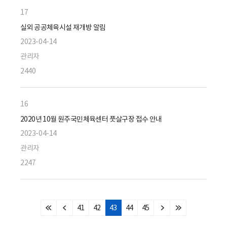
17
실외 공공체육시설 재개방 알림
2023-04-14
관리자
2440
16
2020년 10월 원주국민체육센터 풋살구장 접수 안내
2023-04-14
관리자
2247
41
42
43
44
45
처
이
다
마
음
전
음
지