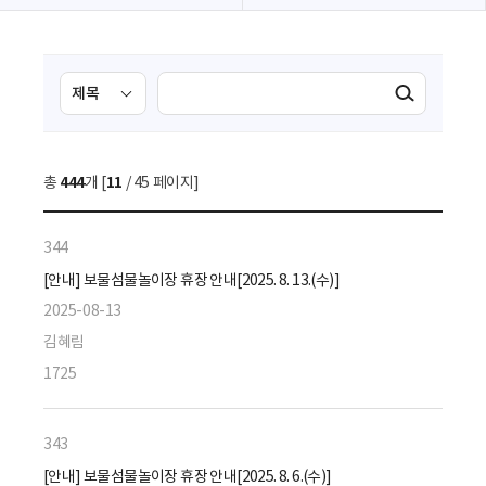
검
검
검색실행
색
색
조
영
건
역
총
444
개 [
11
/ 45 페이지]
선
택
344
[안내] 보물섬물놀이장 휴장 안내[2025. 8. 13.(수)]
2025-08-13
김혜림
1725
343
[안내] 보물섬물놀이장 휴장 안내[2025. 8. 6.(수)]