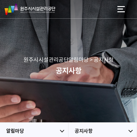
원
스
본문 바로가기
메뉴 바로가기
주
킵
시
네
시
비
설
게
관
이
리
션
공
원주시시설관리공단알림마당 > 공지사항
단
공지사항
알림마당
공지사항