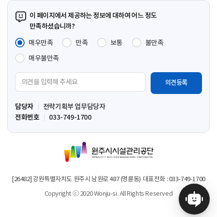
페
페
페
막
이
이
이
페
이 페이지에서 제공하는 정보에 대하여 어느 정도
지
지
지
이
만족하셨습니까?
지
매우만족
만족
보통
불만족
매우불만족
의
견
입
담당자
전략기획부 업무담당자
력
전화번호
033-749-1700
영
역
원
주
시
시
[26482] 강원특별자치도 원주시 남원로 487 (명륜동)
대표전화 : 033-749-1700
설
Copyright ⓒ 2020 Wonju-si. All Rights Reserved
관
리