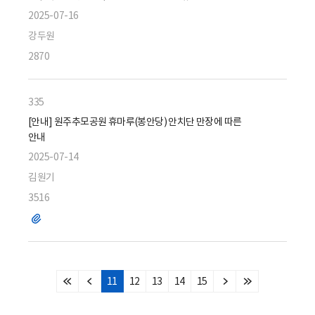
2025-07-16
강두원
2870
335
[안내] 원주추모공원 휴마루(봉안당) 안치단 만장에 따른
안내
2025-07-14
김원기
3516
파
일
11
12
13
14
15
처
이
다
마
음
전
음
지