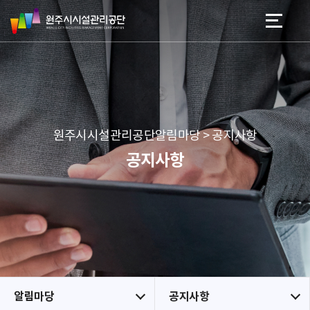
원
스
본문 바로가기
메뉴 바로가기
주
킵
시
네
시
비
설
게
관
이
리
션
공
원주시시설관리공단알림마당 > 공지사항
단
공지사항
알림마당
공지사항