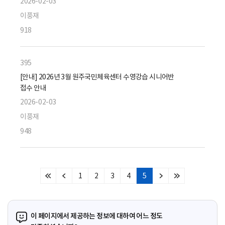
2026-02-03
이풍재
918
395
[안내] 2026년 3월 원주국민체육센터 수영강습 시니어반
접수 안내
2026-02-03
이풍재
948
1
2
3
4
5
처
이
다
마
음
전
음
지
페
페
페
막
이
이
이
페
이 페이지에서 제공하는 정보에 대하여 어느 정도