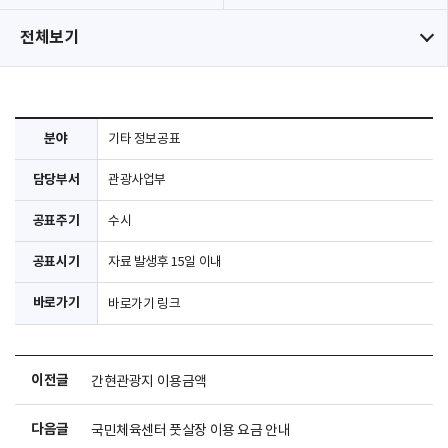
전체보기
분야
기타 정보공표
담당부서
관광사업부
공표주기
수시
공표시기
자료 발생후 15일 이내
바로가기
바로가기 링크
이전글
간현관광지 이용금액
다음글
국민체육센터 풋살장 이용 요금 안내