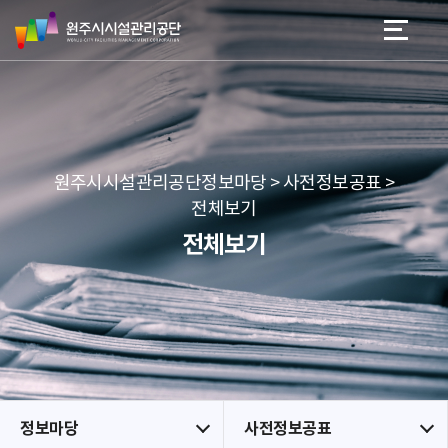
원
스
본문 바로가기
메뉴 바로가기
주
킵
시
네
시
비
설
게
관
이
리
션
공
원주시시설관리공단정보마당 > 사전정보공표 >
단
전체보기
전체보기
정보마당
사전정보공표