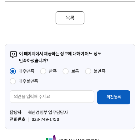
목록
이 페이지에서 제공하는 정보에 대하여 어느 정도
만족하셨습니까?
매우만족
만족
보통
불만족
매우불만족
의
견
입
담당자
혁신경영부 업무담당자
력
전화번호
033-749-1750
영
역
원