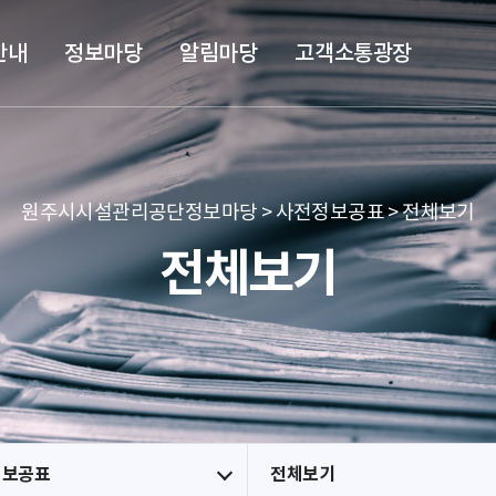
본문 바로가기
메뉴 바로가기
안내
정보마당
알림마당
고객소통광장
원주시시설관리공단정보마당 > 사전정보공표 > 전체보기
전체보기
정보공표
전체보기