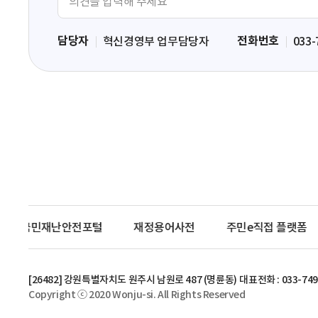
견
입
담당자
전화번호
혁신경영부 업무담당자
033-
력
영
역
국민재난안전포털
재정용어사전
주민e직접 플랫폼
[26482] 강원특별자치도 원주시 남원로 487 (명륜동)
대표전화 : 033-749
Copyright ⓒ 2020 Wonju-si. All Rights Reserved