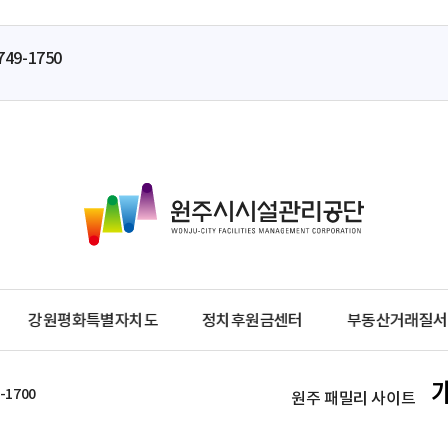
749-1750
원
주
시
시
설
관
강원평화특별자치도
정치후원금센터
부동산거래질서
리
공
단
-1700
원주 패밀리 사이트