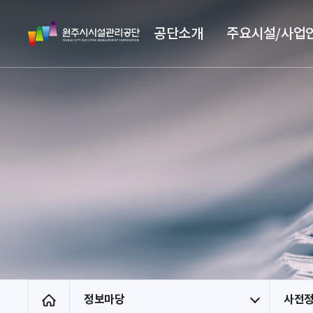
스
원
킵
공단소개
주요시설/사업
주
네
시
비
시
게
설
이
관
션
리
공
단
정보마당
사전
홈