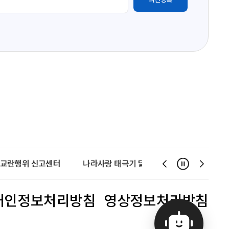
교란행위 신고센터
나라사랑 태극기 달기 운동
천사운동
일시정지
슬
슬
라
라
이
이
개인정보처리방침
영상정보처리방침
드
드
이
다