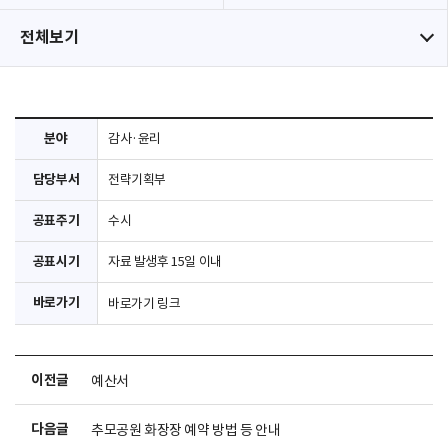
전체보기
분야
감사·윤리
담당부서
전략기획부
공표주기
수시
공표시기
자료 발생후 15일 이내
바로가기
바로가기 링크
이전글
예산서
다음글
추모공원 화장장 예약 방법 등 안내