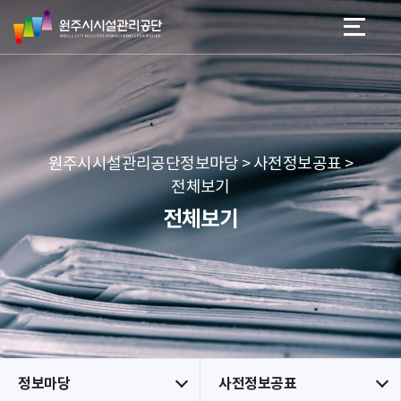
원
스
본문 바로가기
메뉴 바로가기
주
킵
시
네
시
비
설
게
관
이
리
션
공
원주시시설관리공단정보마당 > 사전정보공표 >
단
전체보기
전체보기
정보마당
사전정보공표