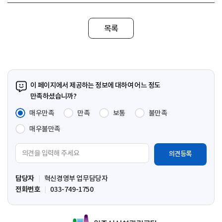
목록
이 페이지에서 제공하는 정보에 대하여 어느 정도
만족하셨습니까?
매우만족
만족
보통
불만족
매우불만족
의
견
입
담당자
혁신경영부 업무담당자
력
전화번호
033-749-1750
영
역
원