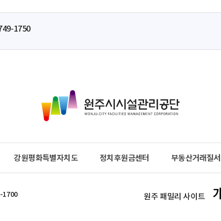
749-1750
원
주
시
시
설
관
강원평화특별자치도
정치후원금센터
부동산거래질서
리
공
단
-1700
원주 패밀리 사이트