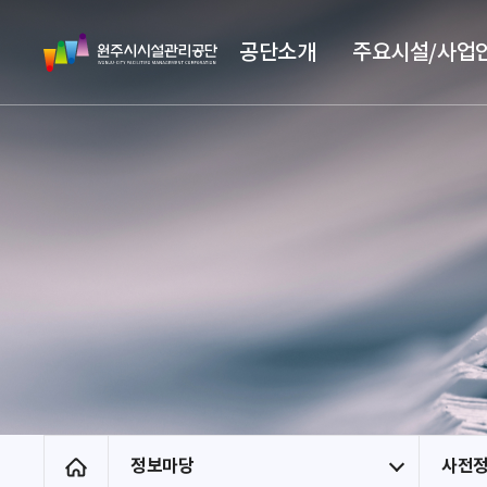
스
원
킵
공단소개
주요시설/사업
주
네
시
비
시
게
설
이
관
션
리
공
단
정보마당
사전
홈