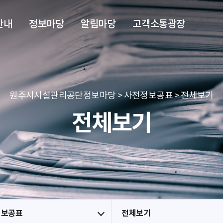
본문 바로가기
메뉴 바로가기
안내
정보마당
알림마당
고객소통광장
원주시시설관리공단정보마당 > 사전정보공표 > 전체보기
전체보기
정보공표
전체보기