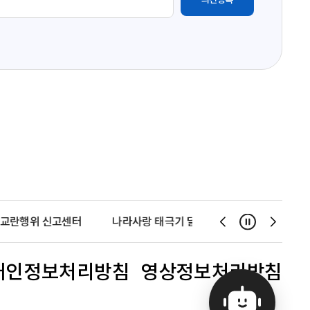
교란행위 신고센터
나라사랑 태극기 달기 운동
천사운동
일시정지
슬
슬
라
라
이
이
개인정보처리방침
영상정보처리방침
드
드
이
다