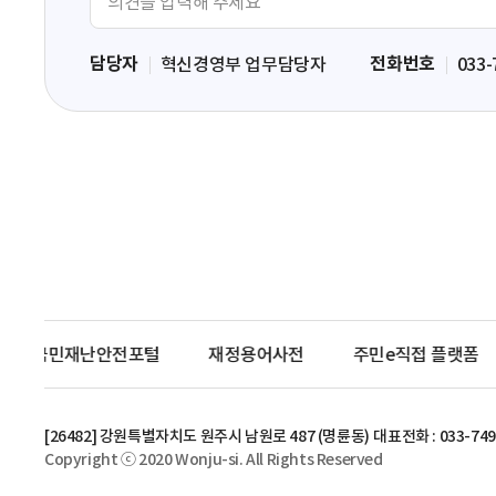
견
입
담당자
전화번호
혁신경영부 업무담당자
033-
력
영
역
국민재난안전포털
재정용어사전
주민e직접 플랫폼
[26482] 강원특별자치도 원주시 남원로 487 (명륜동)
대표전화 : 033-749
Copyright ⓒ 2020 Wonju-si. All Rights Reserved