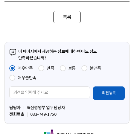
목록
이 페이지에서 제공하는 정보에 대하여 어느 정도
만족하셨습니까?
매우만족
만족
보통
불만족
매우불만족
의
견
입
담당자
혁신경영부 업무담당자
력
전화번호
033-749-1750
영
역
원