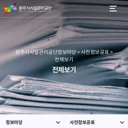
원
스
본문 바로가기
메뉴 바로가기
주
킵
시
네
시
비
설
게
관
이
리
션
공
원주시시설관리공단정보마당 > 사전정보공표 >
단
전체보기
전체보기
정보마당
사전정보공표