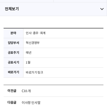
전체보기
분야
인사·총무·회계
담당부서
혁신경영부
공표주기
매년
공표시기
1월
바로가기
바로가기 링크
이전글
CI소개
다음글
이사장 인사말