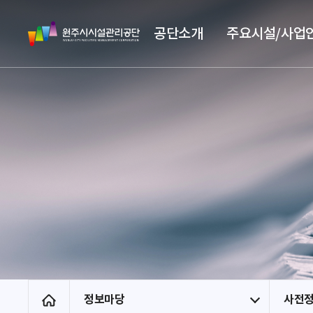
스
원
킵
공단소개
주요시설/사업
주
네
시
비
시
게
설
이
관
션
리
공
단
정보마당
사전
홈