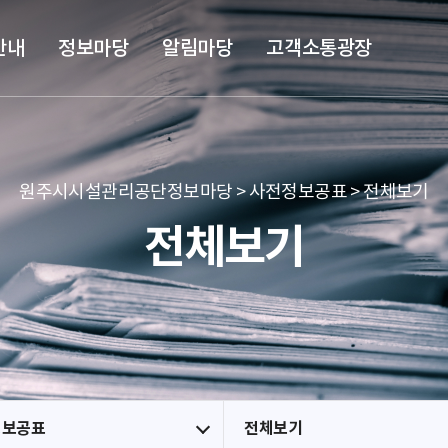
본문 바로가기
메뉴 바로가기
안내
정보마당
알림마당
고객소통광장
원주시시설관리공단정보마당 > 사전정보공표 > 전체보기
전체보기
정보공표
전체보기