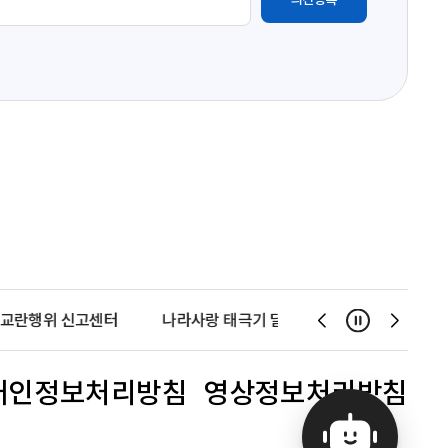
교란행위 신고센터
나라사랑 태극기 달기 운동
천사운동
일시정지
슬
슬
라
라
이
이
개인정보처리방침
영상정보처리방침
드
드
이
다