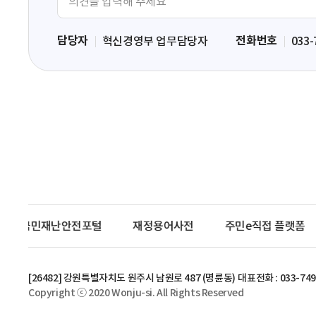
견
입
담당자
전화번호
혁신경영부 업무담당자
033-
력
영
역
국민재난안전포털
재정용어사전
주민e직접 플랫폼
[26482] 강원특별자치도 원주시 남원로 487 (명륜동)
대표전화 : 033-749
Copyright ⓒ 2020 Wonju-si. All Rights Reserved