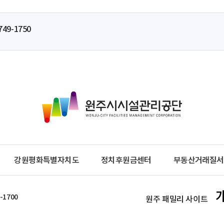
749-1750
원
주
시
시
설
관
강원평화특별자치도
정치후원금센터
부동산거래질서
리
공
단
-1700
원주 패밀리 사이트