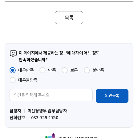
목록
이 페이지에서 제공하는 정보에 대하여 어느 정도
만족하셨습니까?
매우만족
만족
보통
불만족
매우불만족
의
견
입
담당자
혁신경영부 업무담당자
력
전화번호
033-749-1750
영
역
원