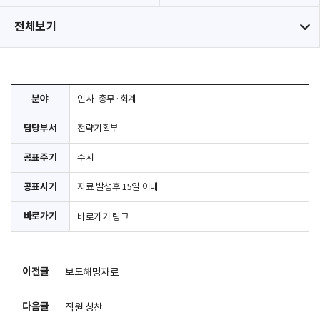
전체보기
분야
인사·총무·회계
담당부서
전략기획부
공표주기
수시
공표시기
자료 발생후 15일 이내
바로가기
바로가기 링크
이전글
보도해명자료
다음글
직원 칭찬