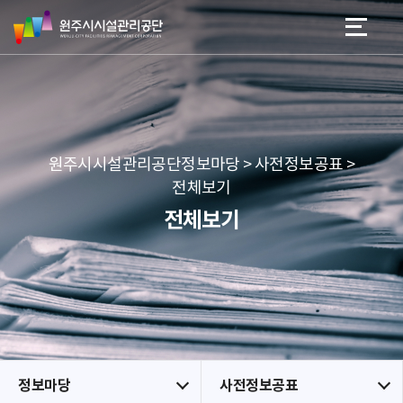
원
스
본문 바로가기
메뉴 바로가기
주
킵
시
네
시
비
설
게
관
이
리
션
공
원주시시설관리공단정보마당 > 사전정보공표 >
단
전체보기
전체보기
정보마당
사전정보공표