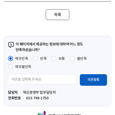
목록
이 페이지에서 제공하는 정보에 대하여 어느 정도
만족하셨습니까?
매우만족
만족
보통
불만족
매우불만족
의
견
입
담당자
혁신경영부 업무담당자
력
전화번호
033-749-1750
영
역
원