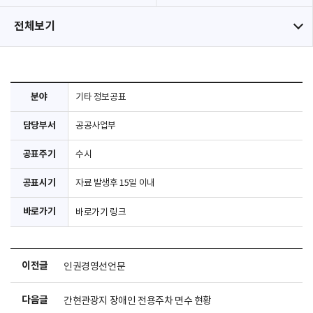
전체보기
분야
기타 정보공표
담당부서
공공사업부
공표주기
수시
공표시기
자료 발생후 15일 이내
바로가기
바로가기 링크
이전글
인권경영선언문
다음글
간현관광지 장애인 전용주차 면수 현황