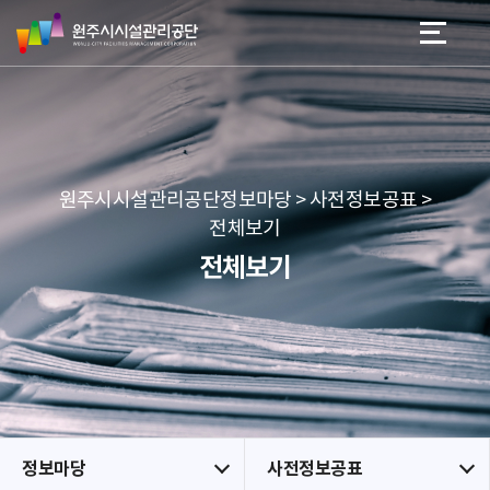
원
스
본문 바로가기
메뉴 바로가기
주
킵
시
네
시
비
설
게
관
이
리
션
공
원주시시설관리공단정보마당 > 사전정보공표 >
단
전체보기
전체보기
정보마당
사전정보공표