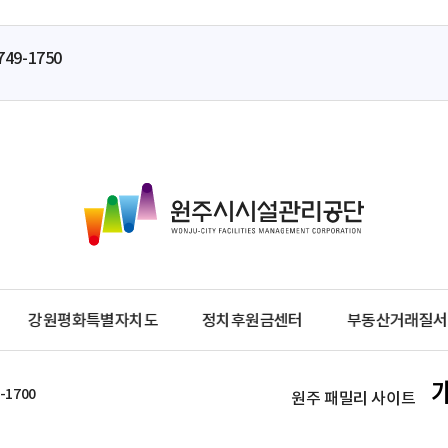
749-1750
원
주
시
시
설
관
강원평화특별자치도
정치후원금센터
부동산거래질서
리
공
단
-1700
원주 패밀리 사이트