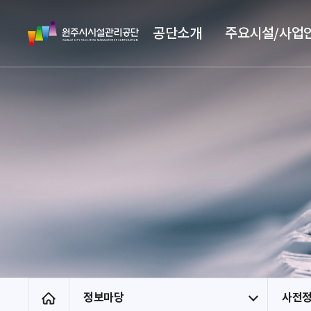
스
원
킵
공단소개
주요시설/사업
주
네
시
비
시
게
설
이
관
션
리
공
단
정보마당
사전
홈