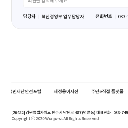
견
입
담당자
전화번호
혁신경영부 업무담당자
033-
력
영
역
국민재난안전포털
재정용어사전
주민e직접 플랫폼
[26482] 강원특별자치도 원주시 남원로 487 (명륜동)
대표전화 : 033-749
Copyright ⓒ 2020 Wonju-si. All Rights Reserved