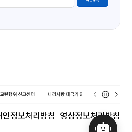
교란행위 신고센터
나라사랑 태극기 달기 운동
천사운동
일시정지
슬
슬
라
라
이
이
개인정보처리방침
영상정보처리방침
드
드
이
다