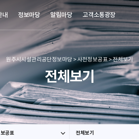
본문 바로가기
메뉴 바로가기
안내
정보마당
알림마당
고객소통광장
원주시시설관리공단정보마당 > 사전정보공표 > 전체보기
전체보기
정보공표
전체보기