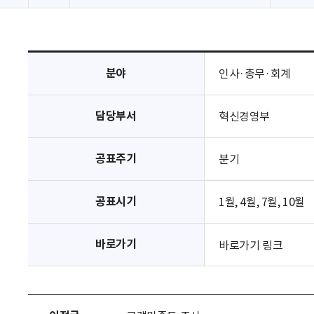
분야
인사·총무·회계
담당부서
혁신경영부
공표주기
분기
공표시기
1월, 4월, 7월, 10월
바로가기
바로가기 링크